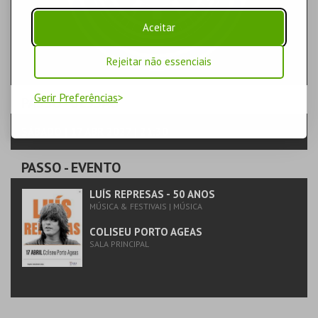
Aceitar
Rejeitar não essenciais
Gerir Preferências
PASSO
- SESSÃO
SÁBADO | 17 ABR 2027 | 21:30
PASSO
- EVENTO
LUÍS REPRESAS - 50 ANOS
MÚSICA & FESTIVAIS | MÚSICA
COLISEU PORTO AGEAS
SALA PRINCIPAL