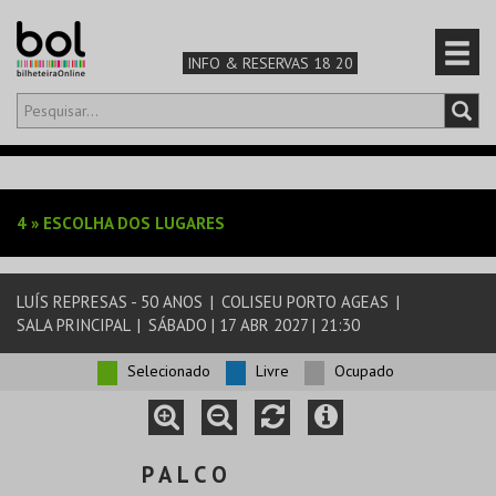
INFO & RESERVAS 18 20
Olá,
iniciar sessão
PT
0
CARRINHO
4
»
ESCOLHA DOS LUGARES
TEATRO & ARTE
LUÍS REPRESAS - 50 ANOS
|
COLISEU PORTO AGEAS
|
MÚSICA & FESTIVAIS
SALA PRINCIPAL
|
SÁBADO | 17 ABR 2027 | 21:30
FAMÍLIA
Selecionado
Livre
Ocupado
DESPORTO & AVENTURA
P A L C O