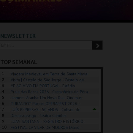
NEWSLETTER
TOP SEMANAL
1
Viagem Medieval em Terra de Santa Maria
2
2026 - Santa Maria da Feira
Visita | Castelo de São Jorge - Castelo de
3
São Jorge
YE AO VIVO EM PORTUGAL - Estádio
4
Algarve
Praia das Rocas 2026 - Castanheira de Pêra
5
Homem-Aranha: Um Novo Dia - Cinemas
6
Cinemax Penafiel
TURANDOT Puccini OPERAFEST 2026 -
POSIÇÕES |
SHREK, O MUSICAL
PÉROLA – MELHOR
7
Convento da Cartuxa
LUÍS REPRESAS | 50 ANOS - Coliseu de
HIBITIONS 2026
DE MIM
8
Lisboa
Desassossego - Teatro Camões
9
LUAN SANTANA – REGISTRO HISTÓRICO -
SEU DO ORIENTE.
TAGUSPARK
CASINO ESTORIL
TAG
10
Estádio da Luz
FESTIVAL CA VILAR DE MOUROS Diário -