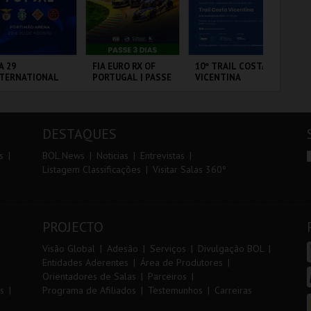
r
i
i
n
o
t
A 29
FIA EURO RX OF
10º TRAIL COSTA
SA
NTERNATIONAL
PORTUGAL | PASSE
VICENTINA
A 
r
e
ASTERS FUTSAL
3 DIAS
SA
26 - SL BENFICA
PE
 FC JIMBEE CAR
RTIMÃO ARENA
CIRCUITO DE
SANTIAGO DO
ML
LOUSADA
CACÉM E SINES
AN
DESTAQUES
MAIS INFO
MAIS INFO
MAIS INFO
s
BOL News
Noticias
Entrevistas
Listagem Classificações
Visitar Salas 360º
COMPRAR
COMPRAR
INSCREVER
PROJECTO
Visão Global
Adesão
Serviços
Divulgação BOL
Entidades Aderentes
Área de Produtores
Orientadores de Salas
Parceiros
s
Programa de Afiliados
Testemunhos
Carreiras