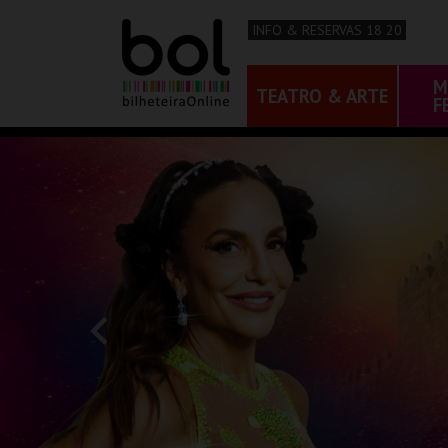
INFO & RESERVAS 18 20
M
TEATRO & ARTE
F