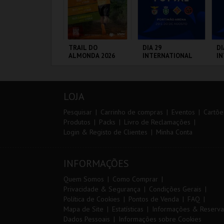
ARQUE AVENTURA
TRAIL DO
DIA 29
DI
ALMONDA 2026
INTERNATIONAL
I
MASTERS FUTSAL
M
2026 - SPORTING
20
CP VS PALMA
VS
ARQUE
SERRA DE AIRE
PORTIMÃO ARENA
PO
FUTSAL
RNITOLÓGICO
LOJA
MAIS INFO
MAIS INFO
MAIS INFO
Pesquisar
Carrinho de compras
Eventos
Cartõe
Produtos
Packs
Livro de Reclamações
Login & Registo de Clientes
Minha Conta
COMPRAR
INSCREVER
COMPRAR
INFORMAÇÕES
Quem Somos
Como Comprar
Privacidade & Segurança
Condições Gerais
Política de Cookies
Pontos de Venda
FAQ
Mapa de Site
Estatísticas
Informações & Reserva
Dados Pessoais
Informações sobre Cookies