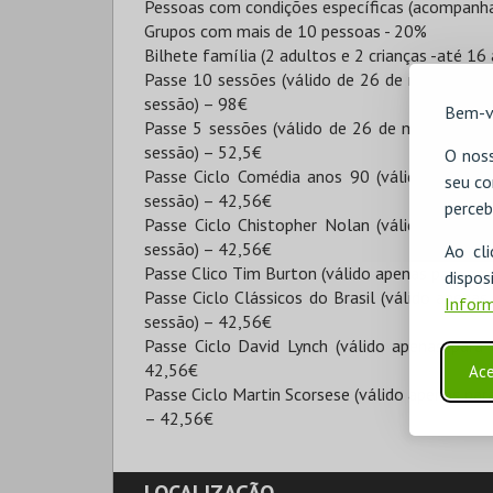
Pessoas com condições específicas (acompanha
Grupos com mais de 10 pessoas - 20%
Bilhete família (2 adultos e 2 crianças -até 16
Passe 10 sessões (válido de 26 de maio a 25 d
sessão) – 98€
Bem-v
Passe 5 sessões (válido de 26 de maio a 25 d
sessão) – 52,5€
O noss
Passe Ciclo Comédia anos 90 (válido apenas 
seu co
sessão) – 42,56€
perceb
Passe Ciclo Chistopher Nolan (válido apenas 
sessão) – 42,56€
Ao cl
Passe Clico Tim Burton (válido apenas para as 
disp
Passe Ciclo Clássicos do Brasil (válido apenas 
Inform
sessão) – 42,56€
Passe Ciclo David Lynch (válido apenas para 
42,56€
Ace
Passe Ciclo Martin Scorsese (válido apenas para
– 42,56€