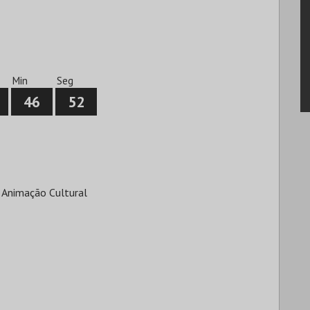
Min
Seg
46
52
 Animação Cultural