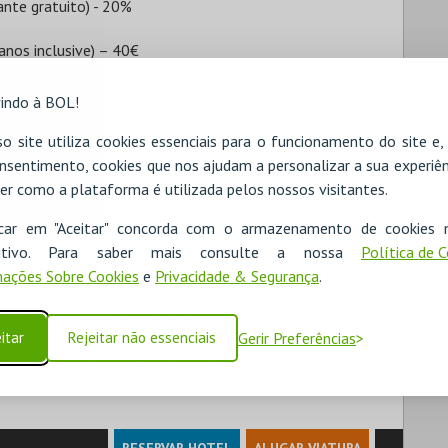
nte gratuito) - 20%
 anos inclusive) – 40€
e setembro, sujeito à lotação da sessão, 1 bilhete por
indo à BOL!
e setembro, sujeito à lotação da sessão, 1 bilhete por
o site utiliza cookies essenciais para o funcionamento do site e
para as sessões Ciclo Comédia anos 90, 1 bilhete por
nsentimento, cookies que nos ajudam a personalizar a sua experiên
er como a plataforma é utilizada pelos nossos visitantes.
para as sessões Ciclo Chistopher Nolan, 1 bilhete por
icar em "Aceitar" concorda com o armazenamento de cookies 
sessões Clico Tim Burton, 1 bilhete por sessão) – 52,5€
ositivo. Para saber mais consulte a nossa
Política de 
para as sessões Ciclo Clássicos do Brasil, 1 bilhete por
ações Sobre Cookies
e
Privacidade & Segurança
.
as sessões Ciclo David Lynch, 1 bilhete por sessão) –
itar
Rejeitar não essenciais
Gerir Preferências
 as sessões Ciclo Martin Scorsese, 1 bilhete por sessão)