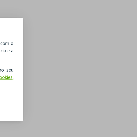
, com o
cia e a
no seu
Cookies
,