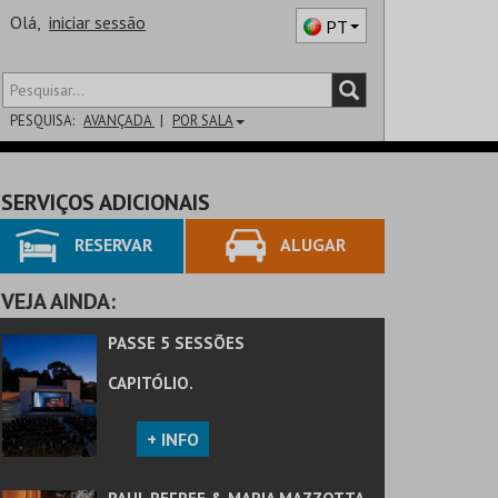
Olá,
iniciar sessão
PT
PESQUISA:
AVANÇADA
POR SALA
DISTRITO
SERVIÇOS ADICIONAIS
SALA
RESERVAR
ALUGAR
VEJA AINDA:
PASSE 5 SESSÕES
CAPITÓLIO.
+ INFO