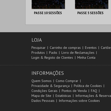
PASSE 10 SESSÕES
PASSE 5 SESSÕES
CAPITÓLIO.
CAPITÓLIO.
AQUISIÇÃO
AQUISIÇÃO
LOJA
MAIS INFO
MAIS INFO
Pesquisar
Carrinho de compras
Eventos
Cartõe
Produtos
Packs
Livro de Reclamações
COMPRAR
COMPRAR
Login & Registo de Clientes
Minha Conta
INFORMAÇÕES
Quem Somos
Como Comprar
Privacidade & Segurança
Política de Cookies
Condições Gerais
Pontos de Venda
FAQ
Mapa de Site
Estatísticas
Informações & Reserva
Dados Pessoais
Informações sobre Cookies