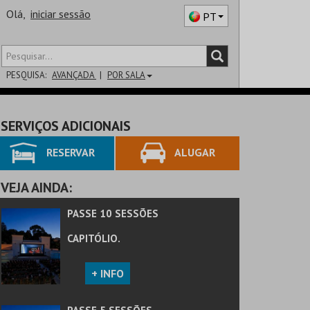
Olá,
iniciar sessão
PT
PESQUISA:
AVANÇADA
POR SALA
DISTRITO
SERVIÇOS ADICIONAIS
SALA
RESERVAR
ALUGAR
VEJA AINDA:
PASSE 10 SESSÕES
CAPITÓLIO.
+ INFO