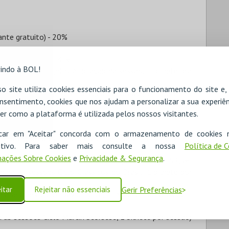
nte gratuito) - 20%
 anos inclusive) – 40€
indo à BOL!
e setembro, sujeito à lotação da sessão, 1 bilhete por
o site utiliza cookies essenciais para o funcionamento do site e
e setembro, sujeito à lotação da sessão, 1 bilhete por
nsentimento, cookies que nos ajudam a personalizar a sua experiên
er como a plataforma é utilizada pelos nossos visitantes.
para as sessões Ciclo Comédia anos 90, 1 bilhete por
icar em "Aceitar" concorda com o armazenamento de cookies 
para as sessões Ciclo Chistopher Nolan, 1 bilhete por
ositivo. Para saber mais consulte a nossa
Política de 
ações Sobre Cookies
e
Privacidade & Segurança
.
sessões Clico Tim Burton, 1 bilhete por sessão) – 52,5€
para as sessões Ciclo Clássicos do Brasil, 1 bilhete por
itar
Rejeitar não essenciais
Gerir Preferências
as sessões Ciclo David Lynch, 1 bilhete por sessão) –
 as sessões Ciclo Martin Scorsese, 1 bilhete por sessão)