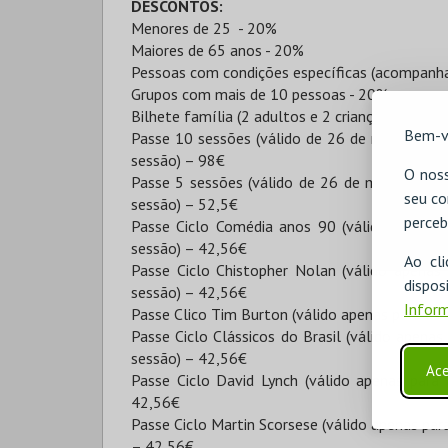
DESCONTOS:
Menores de 25 - 20%
Maiores de 65 anos - 20%
Pessoas com condições específicas (acompanha
Grupos com mais de 10 pessoas - 20%
Bilhete família (2 adultos e 2 crianças -até 16
Bem-v
Passe 10 sessões (válido de 26 de maio a 25 d
sessão) – 98€
O noss
Passe 5 sessões (válido de 26 de maio a 25 d
seu co
sessão) – 52,5€
perceb
Passe Ciclo Comédia anos 90 (válido apenas 
sessão) – 42,56€
Ao cl
Passe Ciclo Chistopher Nolan (válido apenas 
disp
sessão) – 42,56€
Inform
Passe Clico Tim Burton (válido apenas para as 
Passe Ciclo Clássicos do Brasil (válido apenas 
sessão) – 42,56€
Ace
Passe Ciclo David Lynch (válido apenas para 
42,56€
Passe Ciclo Martin Scorsese (válido apenas para
– 42,56€