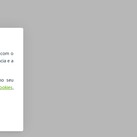
, com o
cia e a
no seu
Cookies
,