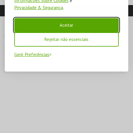
Informações Sobre Cookies
e
Privacidade & Segurança
.
LOCALIZAÇÃO
Aceitar
MORADA
Rua Leonardo Mendonça

Rejeitar não essenciais
7860-121 Moura
Direcções para Piscina Mun. Ar Livre
Gerir Preferências