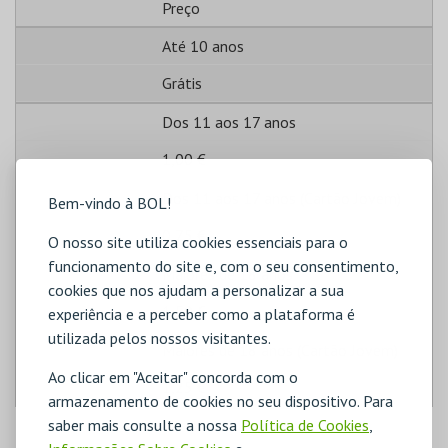
Preço
Até 10 anos
Grátis
Dos 11 aos 17 anos
1,00 €
Dos 11 aos 17 anos (Cartão Jovem)
Bem-vindo à BOL!
0,75 €
O nosso site utiliza cookies essenciais para o
funcionamento do site e, com o seu consentimento,
Maiores de 18 anos
cookies que nos ajudam a personalizar a sua
1,50 €
experiência e a perceber como a plataforma é
utilizada pelos nossos visitantes.
Maiores de 18 anos (Cartão Jovem)
Ao clicar em "Aceitar" concorda com o
1,25 €
armazenamento de cookies no seu dispositivo. Para
saber mais consulte a nossa
Política de Cookies
,