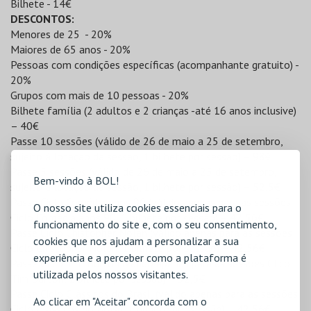
Bilhete - 14€
DESCONTOS:
Menores de 25 - 20%
Maiores de 65 anos - 20%
Pessoas com condições específicas (acompanhante gratuito) -
20%
Grupos com mais de 10 pessoas - 20%
Bilhete família (2 adultos e 2 crianças -até 16 anos inclusive)
– 40€
Passe 10 sessões (válido de 26 de maio a 25 de setembro,
sujeito à lotação da sessão, 1 bilhete por sessão) – 98€
Passe 5 sessões (válido de 26 de maio a 25 de setembro,
Bem-vindo à BOL!
sujeito à lotação da sessão, 1 bilhete por sessão) – 52,5€
Passe Ciclo Comédia anos 90 (válido apenas para as sessões
O nosso site utiliza cookies essenciais para o
Ciclo Comédia anos 90, 1 bilhete por sessão) – 42,56€
funcionamento do site e, com o seu consentimento,
Passe Ciclo Chistopher Nolan (válido apenas para as sessões
cookies que nos ajudam a personalizar a sua
Ciclo Chistopher Nolan, 1 bilhete por sessão) – 42,56€
experiência e a perceber como a plataforma é
Passe Clico Tim Burton (válido apenas para as sessões Clico
utilizada pelos nossos visitantes.
Tim Burton, 1 bilhete por sessão) – 52,5€
Passe Ciclo Clássicos do Brasil (válido apenas para as sessões
Ao clicar em "Aceitar" concorda com o
Ciclo Clássicos do Brasil, 1 bilhete por sessão) – 42,56€