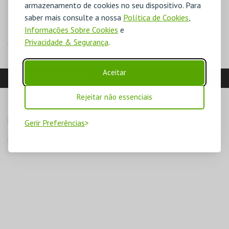
armazenamento de cookies no seu dispositivo. Para
Passe Ciclo David Lynch (válido apenas para as sessões Ciclo
saber mais consulte a nossa
Política de Cookies
,
David Lynch, 1 bilhete por sessão) – 42,56€
Informações Sobre Cookies
e
Passe Ciclo Martin Scorsese (válido apenas para as sessões
Privacidade & Segurança
.
Ciclo Martin Scorsese, 1 bilhete por sessão) – 42,56€
Aceitar
LOCALIZAÇÃO
Rejeitar não essenciais
MORADA
Parque Mayer

Gerir Preferências
1250-096 Lisboa
Direcções para Capitólio.