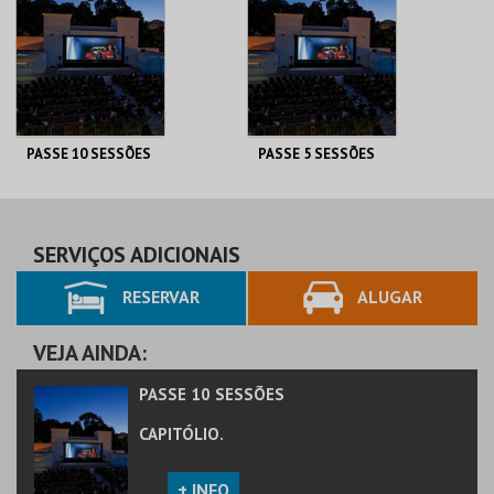
PASSE 10 SESSÕES
PASSE 5 SESSÕES
CAPITÓLIO.
CAPITÓLIO.
AQUISIÇÃO
AQUISIÇÃO
SERVIÇOS ADICIONAIS
RESERVAR
ALUGAR
MAIS INFO
MAIS INFO
COMPRAR
COMPRAR
VEJA AINDA:
PASSE 10 SESSÕES
CAPITÓLIO.
+ INFO