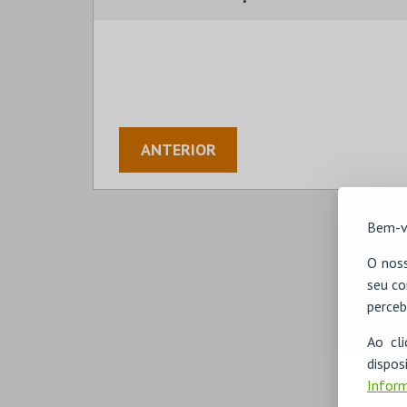
ANTERIOR
Bem-v
O noss
seu co
perceb
Ao cl
disp
Inform