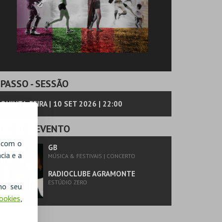
PASSO
- SESSÃO
QUINTA-FEIRA | 10 SET 2026 | 22:00
PASSO
- EVENTO
, com o
GB
cia e a
MÚSICA & FESTIVAIS | CONCERTO
RADIOCLUBE AGRAMONTE
ESTÚDIO ZERO
no seu
Cookies
,