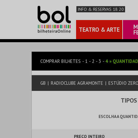
INFO & RESERVAS 18 20
M
TEATRO & ARTE
F
COMPRAR BILHETES
1
2
3
4
»
QUANTIDAD
GB
|
RADIOCLUBE AGRAMONTE
|
ESTÚDIO ZER
TIPOS
ESCOLHA A QUANTID
PREÇO INTEIRO