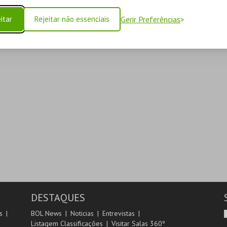
itar
Rejeitar não essenciais
Gerir Preferências
DESTAQUES
s
BOL News
Noticias
Entrevistas
Listagem Classificações
Visitar Salas 360º