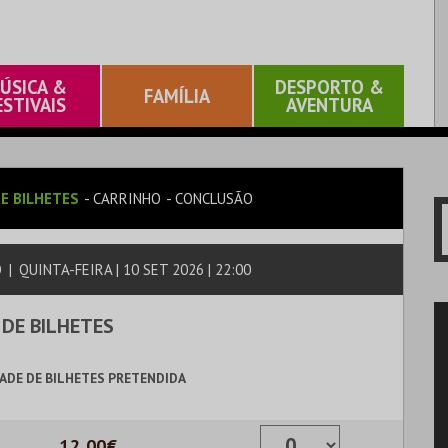
ÚSICA &
DESPORTO &
FAMÍLIA
ESTIVAIS
AVENTURA
E BILHETES
CARRINHO
CONCLUSÃO
O
|
QUINTA-FEIRA | 10 SET 2026 | 22:00
 DE BILHETES
ADE DE BILHETES PRETENDIDA
12,00€