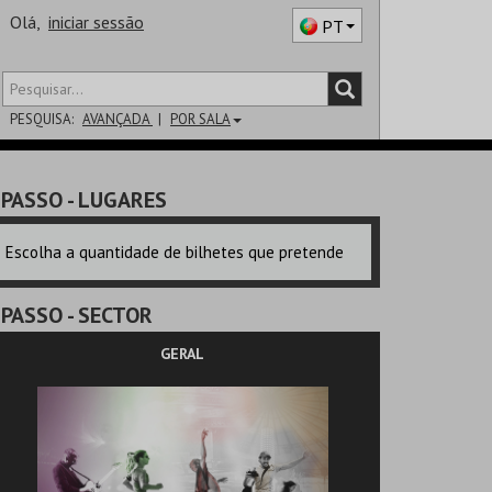
Olá,
iniciar sessão
PT
PESQUISA:
AVANÇADA
POR SALA
DISTRITO
PASSO
- LUGARES
SALA
Escolha a quantidade de bilhetes que pretende
PASSO
- SECTOR
GERAL