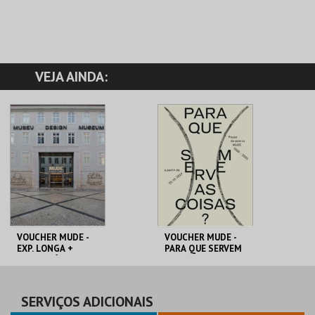
VEJA AINDA:
VOUCHER MUDE -
VOUCHER MUDE -
EXP. LONGA +
PARA QUE SERVEM
TEMPORÁRIA
AS COISAS?
MUDE
MUDE
PREÇO INTEIRO
PREÇO INTEIRO
SERVIÇOS ADICIONAIS