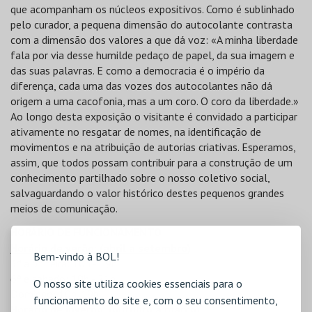
que acompanham os núcleos expositivos. Como é sublinhado
pelo curador, a pequena dimensão do autocolante contrasta
com a dimensão dos valores a que dá voz: «A minha liberdade
fala por via desse humilde pedaço de papel, da sua imagem e
das suas palavras. E como a democracia é o império da
diferença, cada uma das vozes dos autocolantes não dá
origem a uma cacofonia, mas a um coro. O coro da liberdade.»
Ao longo desta exposição o visitante é convidado a participar
ativamente no resgatar de nomes, na identificação de
movimentos e na atribuição de autorias criativas. Esperamos,
assim, que todos possam contribuir para a construção de um
conhecimento partilhado sobre o nosso coletivo social,
salvaguardando o valor histórico destes pequenos grandes
meios de comunicação.
HORÁRIO DE FUNCIONAMENTO
Horário de verão: (abril a setembro)
Bem-vindo à BOL!
3ª a 5ª feira: 10h - 19h
6ª e sábado: 10h - 21h
O nosso site utiliza cookies essenciais para o
Domingo: 10h-19h
funcionamento do site e, com o seu consentimento,
Horário de inverno: (outubro a março)