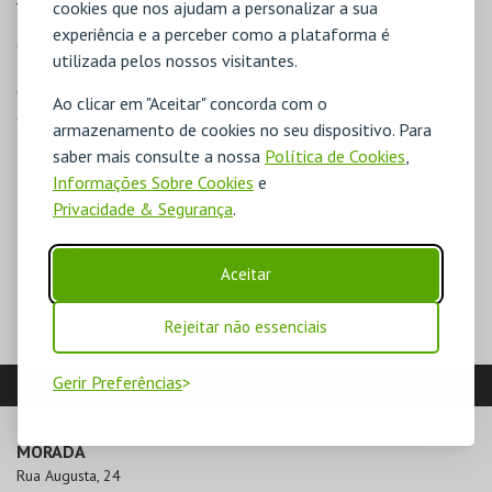
cookies que nos ajudam a personalizar a sua
3ª a 5ª feira: 10h-18h
experiência e a perceber como a plataforma é
6ª e sábado: 10h-20h
utilizada pelos nossos visitantes.
Domingo: 10h-18h
O museu está fechado segundas-feiras, 25 de dezembro e 1
Ao clicar em "Aceitar" concorda com o
de janeiro.
armazenamento de cookies no seu dispositivo. Para
Dia 24 e dia 31 de dezembro, o museu encerra às 16 horas.
saber mais consulte a nossa
Política de Cookies
,
Última entrada às 15h30.
Informações Sobre Cookies
e
PREÇOS
Privacidade & Segurança
.
DESCONTOS
Estudantes
Aceitar
Jovens (13- 25 anos)
Seniores
Rejeitar não essenciais
Gerir Preferências
LOCALIZAÇÃO
MORADA
Rua Augusta, 24
