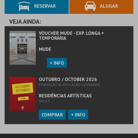
RESERVAR
ALUGAR
MAIS INFO
MAIS INFO
COMPRAR
COMPRAR
VEJA AINDA:
VOUCHER MUDE - EXP. LONGA +
TEMPORÁRIA
MUDE
+ INFO
OUTUBRO / OCTOBER 2026
FORMAÇÃO & EDUCAÇÃO | DIVERSOS
RESIDÊNCIAS ARTÍSTICAS
SALA 5
COMPRAR
+ INFO