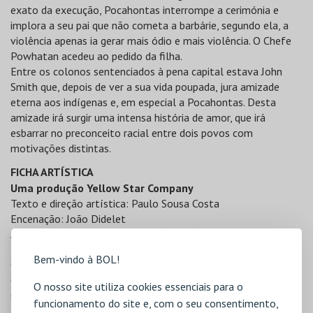
exato da execução, Pocahontas interrompe a cerimónia e
implora a seu pai que não cometa a barbárie, segundo ela, a
violência apenas ia gerar mais ódio e mais violência. O Chefe
Powhatan acedeu ao pedido da filha.
Entre os colonos sentenciados à pena capital estava John
Smith que, depois de ver a sua vida poupada, jura amizade
eterna aos indígenas e, em especial a Pocahontas. Desta
amizade irá surgir uma intensa história de amor, que irá
esbarrar no preconceito racial entre dois povos com
motivações distintas.
FICHA ARTÍSTICA
Uma produção Yellow Star Company
Texto e direção artística: Paulo Sousa Costa
Encenação: João Didelet
Assistência de encenação: João Redondo
Direção Musical: Carolina Puntel
Bem-vindo à BOL!
Coreografia: Mariana Luís e Pedro Borralho
Cenário e Figurinos: Fred Klaus
O nosso site utiliza cookies essenciais para o
Confeção de Figurinos: Sofia Lima e Ana Cristina Santos
funcionamento do site e, com o seu consentimento,
Adereços: Carolina Almeida