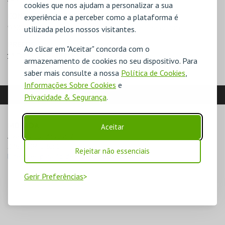
cookies que nos ajudam a personalizar a sua
CONTACTOS PARA RESERVAS
experiência e a perceber como a plataforma é
938 667 315 |
bilheteira@yellowstarcompany.com
utilizada pelos nossos visitantes.
PREÇOS
Ao clicar em "Aceitar" concorda com o
1ª Plateia - 18€
2ª Plateia - 16€
armazenamento de cookies no seu dispositivo. Para
saber mais consulte a nossa
Política de Cookies
,
Informações Sobre Cookies
e
LOCALIZAÇÃO
Privacidade & Segurança
.
MORADA
Aceitar
Avenida das Acácias 2

2765-294 Estoril
Rejeitar não essenciais
Direcções para Ac. de Artes do Estoril
Gerir Preferências