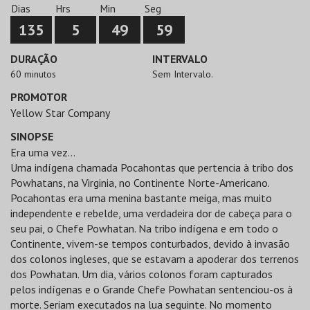
Dias
Hrs
Min
Seg
135
5
49
59
DURAÇÃO
INTERVALO
60 minutos
Sem Intervalo.
PROMOTOR
Yellow Star Company
SINOPSE
Era uma vez…
Uma indígena chamada Pocahontas que pertencia à tribo dos
Powhatans, na Virginia, no Continente Norte-Americano.
Pocahontas era uma menina bastante meiga, mas muito
independente e rebelde, uma verdadeira dor de cabeça para o
seu pai, o Chefe Powhatan. Na tribo indígena e em todo o
Continente, vivem-se tempos conturbados, devido à invasão
dos colonos ingleses, que se estavam a apoderar dos terrenos
dos Powhatan. Um dia, vários colonos foram capturados
pelos indígenas e o Grande Chefe Powhatan sentenciou-os à
morte. Seriam executados na lua seguinte. No momento