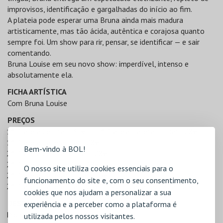
improvisos, identificação e gargalhadas do início ao fim.
A plateia pode esperar uma Bruna ainda mais madura
artisticamente, mas tão ácida, autêntica e corajosa quanto
sempre foi. Um show para rir, pensar, se identificar — e sair
comentando.
Bruna Louise em seu novo show: imperdível, intenso e
absolutamente ela.
FICHA ARTÍSTICA
Com Bruna Louise
PREÇOS
1ª Plateia Central - 30€
1ª Plateia Lateral Ímpar - 28€
1ª Plateia Lateral Par - 28€
Bem-vindo à BOL!
2ª Plateia Central Ímpar - 28€
2ª Plateia Central Par - 28€
O nosso site utiliza cookies essenciais para o
2ª Plateia Lateral Ímpar - 25€
funcionamento do site e, com o seu consentimento,
2ª Plateia Lateral Par - 25€
Mobilidade reduzida - 25€
cookies que nos ajudam a personalizar a sua
DESCONTOS
experiência e a perceber como a plataforma é
Promocode 20%
utilizada pelos nossos visitantes.