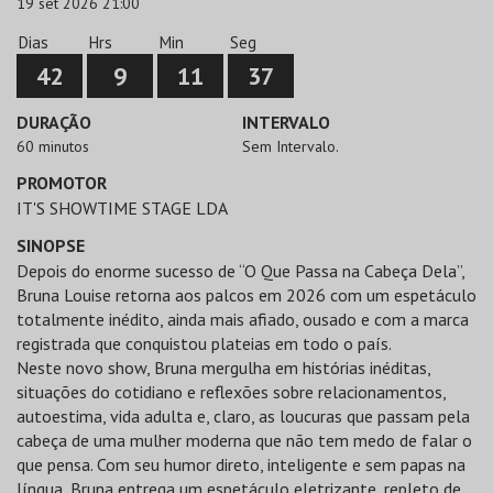
19 set 2026 21:00
Dias
Hrs
Min
Seg
42
9
11
37
DURAÇÃO
INTERVALO
60 minutos
Sem Intervalo.
PROMOTOR
IT'S SHOWTIME STAGE LDA
SINOPSE
Depois do enorme sucesso de “O Que Passa na Cabeça Dela”,
Bruna Louise retorna aos palcos em 2026 com um espetáculo
totalmente inédito, ainda mais afiado, ousado e com a marca
registrada que conquistou plateias em todo o país.
Neste novo show, Bruna mergulha em histórias inéditas,
situações do cotidiano e reflexões sobre relacionamentos,
autoestima, vida adulta e, claro, as loucuras que passam pela
cabeça de uma mulher moderna que não tem medo de falar o
que pensa. Com seu humor direto, inteligente e sem papas na
língua, Bruna entrega um espetáculo eletrizante, repleto de