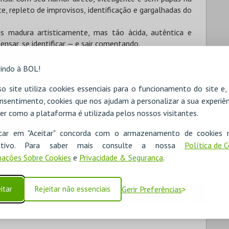
e, repleto de improvisos, identificação e gargalhadas do
s madura artisticamente, mas tão ácida, autêntica e
ensar, se identificar — e sair comentando.
tenso e absolutamente ela.
indo à BOL!
o site utiliza cookies essenciais para o funcionamento do site e
nsentimento, cookies que nos ajudam a personalizar a sua experiên
er como a plataforma é utilizada pelos nossos visitantes.
Anf. Inf. Par - 30€
Anf. Sup. Impar - 25€
icar em "Aceitar" concorda com o armazenamento de cookies 
ositivo. Para saber mais consulte a nossa
Política de 
ações Sobre Cookies
e
Privacidade & Segurança
.
itar
Rejeitar não essenciais
Gerir Preferências
RESERVAR HOTEL
ALUGAR VIATURA