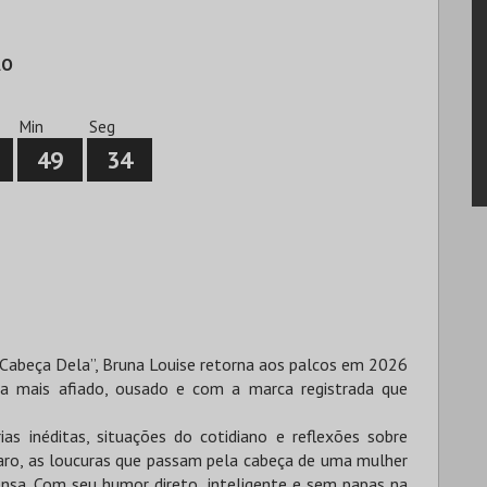
ÃO
Min
Seg
49
33
Cabeça Dela”, Bruna Louise retorna aos palcos em 2026
a mais afiado, ousado e com a marca registrada que
s inéditas, situações do cotidiano e reflexões sobre
laro, as loucuras que passam pela cabeça de uma mulher
sa. Com seu humor direto, inteligente e sem papas na