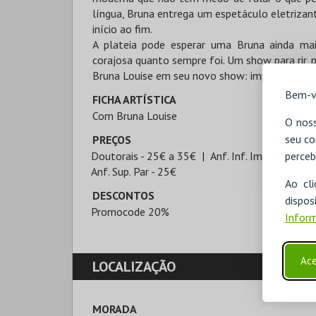
língua, Bruna entrega um espetáculo eletrizant
início ao fim.
A plateia pode esperar uma Bruna ainda mai
corajosa quanto sempre foi. Um show para rir, p
Bruna Louise em seu novo show: imperdível, in
Bem-v
FICHA ARTÍSTICA
Com Bruna Louise
O noss
seu co
PREÇOS
Doutorais - 25€ a 35€
Anf. Inf. Impar - 30€
perceb
Anf. Sup. Par - 25€
Ao cl
DESCONTOS
disp
Promocode 20%
Inform
Ace
LOCALIZAÇÃO
MORADA