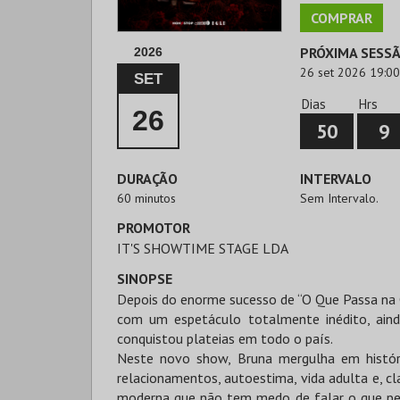
COMPRAR
PRÓXIMA SESS
2026
26 set 2026 19:00
SET
Dias
Hrs
26
50
9
DURAÇÃO
INTERVALO
60 minutos
Sem Intervalo.
PROMOTOR
IT'S SHOWTIME STAGE LDA
SINOPSE
Depois do enorme sucesso de “O Que Passa na 
com um espetáculo totalmente inédito, aind
conquistou plateias em todo o país.
Neste novo show, Bruna mergulha em história
relacionamentos, autoestima, vida adulta e, c
moderna que não tem medo de falar o que pen