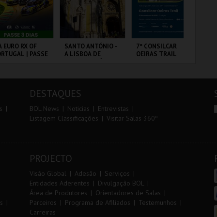
r
i
i
n
o
t
A EURO RX OF
SANTO ANTÓNIO -
7º CONSILCAR
DIA
RTUGAL | PASSE
A LISBOA DE
OEIRAS TRAIL
IN
r
e
DIAS
SANTO ANTÓNIO -
MA
PERCURSO
20
CP
RCUITO DE
ML - SANTO
FÁBRICA DA
PO
FU
OUSADA
ANTÓNIO
PÓLVORA
DESTAQUES
MAIS INFO
MAIS INFO
MAIS INFO
s
BOL News
Noticias
Entrevistas
Listagem Classificações
Visitar Salas 360º
COMPRAR
COMPRAR
INSCREVER
PROJECTO
Visão Global
Adesão
Serviços
Entidades Aderentes
Divulgação BOL
Área de Produtores
Orientadores de Salas
s
Parceiros
Programa de Afiliados
Testemunhos
Carreiras