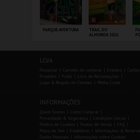
IA EURO RX OF
PARQUE AVENTURA
TRAIL DO
FI
ORTUGAL | PASSE
ALMONDA 2026
PO
IP 2 DIAS
3 
IRCUITO DE
PARQUE
SERRA DE AIRE
CI
OUSADA
ORNITOLÓGICO
L
LOJA
MAIS INFO
MAIS INFO
MAIS INFO
Pesquisar
Carrinho de compras
Eventos
Cartõe
Produtos
Packs
Livro de Reclamações
Login & Registo de Clientes
Minha Conta
COMPRAR
COMPRAR
INSCREVER
INFORMAÇÕES
Quem Somos
Como Comprar
Privacidade & Segurança
Condições Gerais
Política de Cookies
Pontos de Venda
FAQ
Mapa de Site
Estatísticas
Informações & Reserva
Dados Pessoais
Informações sobre Cookies