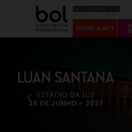
INFO & RESERVAS 18 20
M
TEATRO & ARTE
F