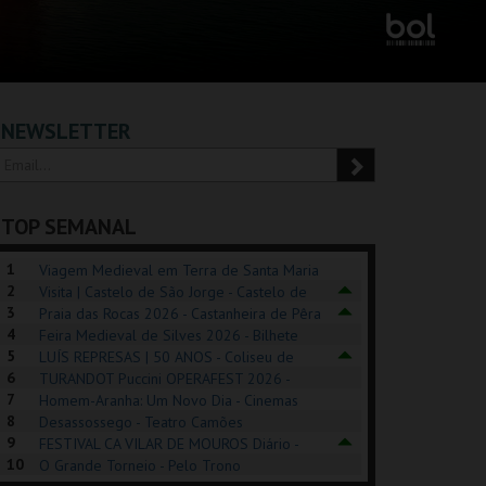
NEWSLETTER
TOP SEMANAL
1
Viagem Medieval em Terra de Santa Maria
2
2026 - Santa Maria da Feira
Visita | Castelo de São Jorge - Castelo de
3
São Jorge
Praia das Rocas 2026 - Castanheira de Pêra
4
Feira Medieval de Silves 2026 - Bilhete
5
Diário - Centro Histórico Silves
LUÍS REPRESAS | 50 ANOS - Coliseu de
6
Lisboa
TURANDOT Puccini OPERAFEST 2026 -
POSIÇÕES |
SHREK, O MUSICAL
PÉROLA – MELHOR
7
Convento da Cartuxa
Homem-Aranha: Um Novo Dia - Cinemas
HIBITIONS 2026
DE MIM
8
Cinemax Penafiel
Desassossego - Teatro Camões
9
FESTIVAL CA VILAR DE MOUROS Diário -
SEU DO ORIENTE.
TAGUSPARK
CASINO ESTORIL
TAG
10
Vilar de Mouros
O Grande Torneio - Pelo Trono