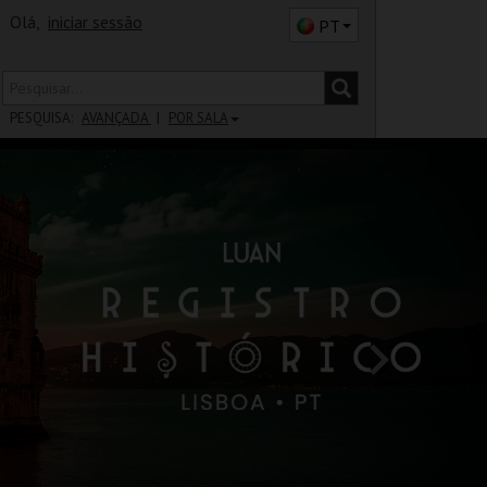
Olá,
iniciar sessão
PT
PESQUISA:
AVANÇADA
POR SALA
DISTRITO
SALA