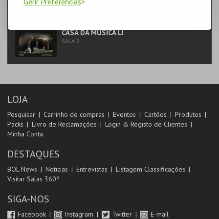
Gerir Preferências
IMARHAN
MÚSICA & FESTIVAIS | MUNDO
CASA DA MÚSICA LI
SALA 2
LOJA
Pesquisar
Carrinho de compras
Eventos
Cartões
Produtos
Packs
Livro de Reclamações
Login & Registo de Clientes
Minha Conta
DESTAQUES
BOL News
Noticias
Entrevistas
Listagem Classificações
Visitar Salas 360º
SIGA-NOS
Facebook
Instagram
Twitter
E-mail