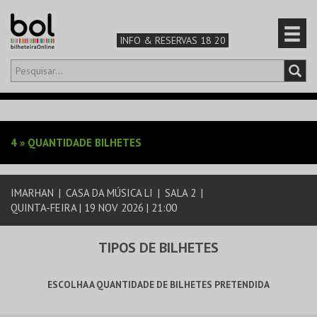
INFO & RESERVAS 18 20
Olá,
iniciar sessão
PT
0
CARRINHO
4
»
QUANTIDADE BILHETES
TEATRO & ARTE
IMARHAN
|
CASA DA MÚSICA LI
|
SALA 2
|
MÚSICA & FESTIVAIS
QUINTA-FEIRA | 19 NOV 2026 | 21:00
FAMÍLIA
TIPOS DE BILHETES
DESPORTO & AVENTURA
ESCOLHA A QUANTIDADE DE BILHETES PRETENDIDA