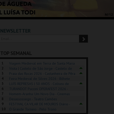
NEWSLETTER
TOP SEMANAL
1
Viagem Medieval em Terra de Santa Maria
2
2026 - Santa Maria da Feira
Visita | Castelo de São Jorge - Castelo de
3
São Jorge
Praia das Rocas 2026 - Castanheira de Pêra
4
Feira Medieval de Silves 2026 - Bilhete
5
Diário - Centro Histórico Silves
LUÍS REPRESAS | 50 ANOS - Coliseu de
6
Lisboa
TURANDOT Puccini OPERAFEST 2026 -
POSIÇÕES |
SHREK, O MUSICAL
PIZZA MAN OEIRAS
PÉR
7
Convento da Cartuxa
Homem-Aranha: Um Novo Dia - Cinemas
HIBITIONS 2026
DE 
8
Cinemax Penafiel
Desassossego - Teatro Camões
9
FESTIVAL CA VILAR DE MOUROS Diário -
SEU DO ORIENTE.
TAGUSPARK
TAGUSPARK
CAS
10
Vilar de Mouros
O Grande Torneio - Pelo Trono