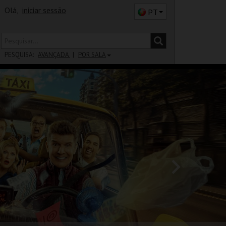
Olá,
iniciar sessão
PT
PESQUISA:
AVANÇADA
POR SALA
DISTRITO
SALA