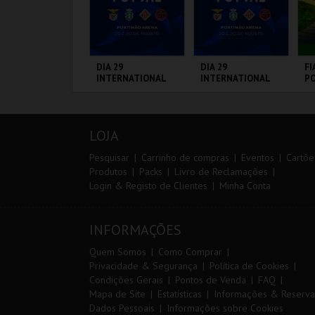
IA EURO RX OF
DIA 29
DIA 29
FI
ORTUGAL | PASSE
INTERNATIONAL
INTERNATIONAL
PO
IP 2 DIAS
MASTERS FUTSAL
MASTERS FUTSAL
3 
2026 - SL BENFICA
2026 - SPORTING
VS FC JIMBEE CAR
CP VS PALMA
IRCUITO DE
PORTIMÃO ARENA
PORTIMÃO ARENA
CI
FUTSAL
OUSADA
L
LOJA
MAIS INFO
MAIS INFO
MAIS INFO
Pesquisar
Carrinho de compras
Eventos
Cartõe
Produtos
Packs
Livro de Reclamações
Login & Registo de Clientes
Minha Conta
COMPRAR
COMPRAR
COMPRAR
INFORMAÇÕES
Quem Somos
Como Comprar
Privacidade & Segurança
Política de Cookies
Condições Gerais
Pontos de Venda
FAQ
Mapa de Site
Estatísticas
Informações & Reserva
Dados Pessoais
Informações sobre Cookies