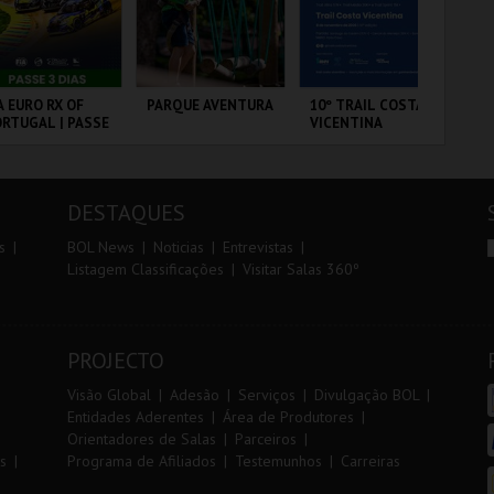
r
i
i
n
o
t
A EURO RX OF
PARQUE AVENTURA
10º TRAIL COSTA
7º
RTUGAL | PASSE
VICENTINA
OE
r
e
DIAS
RCUITO DE
PARQUE
SANTIAGO DO
FÁ
OUSADA
ORNITOLÓGICO
CACÉM E SINES
PÓ
DESTAQUES
MAIS INFO
MAIS INFO
MAIS INFO
s
BOL News
Noticias
Entrevistas
Listagem Classificações
Visitar Salas 360º
COMPRAR
COMPRAR
INSCREVER
PROJECTO
Visão Global
Adesão
Serviços
Divulgação BOL
Entidades Aderentes
Área de Produtores
Orientadores de Salas
Parceiros
s
Programa de Afiliados
Testemunhos
Carreiras