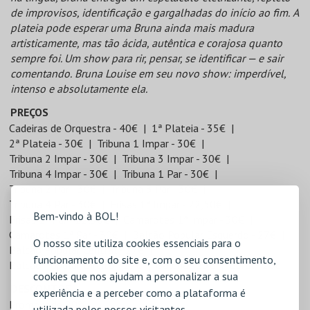
de improvisos, identificação e gargalhadas do início ao fim.
A
plateia pode esperar uma Bruna ainda mais madura
artisticamente, mas tão ácida, autêntica e corajosa quanto
sempre foi. Um show para rir, pensar, se identificar — e sair
comentando.
Bruna Louise em seu novo show: imperdível,
intenso e absolutamente ela.
PREÇOS
Cadeiras de Orquestra - 40€
1ª Plateia - 35€
2ª Plateia - 30€
Tribuna 1 Impar - 30€
Tribuna 2 Impar - 30€
Tribuna 3 Impar - 30€
Tribuna 4 Impar - 30€
Tribuna 1 Par - 30€
Tribuna 2 Par - 30€
Tribuna 3 Par - 30€
Tribuna 4 Par - 30€
Frisas 1ª Impar - 22,50€
Bem-vindo à BOL!
Frisas 1ª Par - 22,50€
Camarotes 1ª Impar - 30€
Camarotes 1ª Par - 30€
Balcão Popular Esquerdo - 27€
O nosso site utiliza cookies essenciais para o
Balcão Popular Central - 27€
funcionamento do site e, com o seu consentimento,
Balcão Popular Direito - 27€
Galeria - 25€
Geral - 20€
cookies que nos ajudam a personalizar a sua
DESCONTOS
experiência e a perceber como a plataforma é
Promocode 20%
utilizada pelos nossos visitantes.