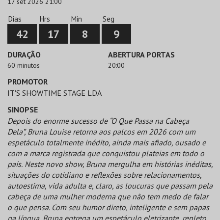
17 set 2026 21:00
Dias
Hrs
Min
Seg
42
17
8
9
DURAÇÃO
ABERTURA PORTAS
60 minutos
20:00
PROMOTOR
IT'S SHOWTIME STAGE LDA
SINOPSE
Depois do enorme sucesso de “O Que Passa na Cabeça
Dela”, Bruna Louise retorna aos palcos em 2026 com um
espetáculo totalmente inédito, ainda mais afiado, ousado e
com a marca registrada que conquistou plateias em
todo o
país.
Neste novo show, Bruna mergulha em histórias inéditas,
situações do cotidiano e reflexões sobre relacionamentos,
autoestima, vida adulta e, claro, as loucuras que passam pela
cabeça de uma mulher moderna que não tem medo de falar
o que pensa. Com seu humor direto, inteligente e sem papas
na língua, Bruna entrega um espetáculo eletrizante, repleto