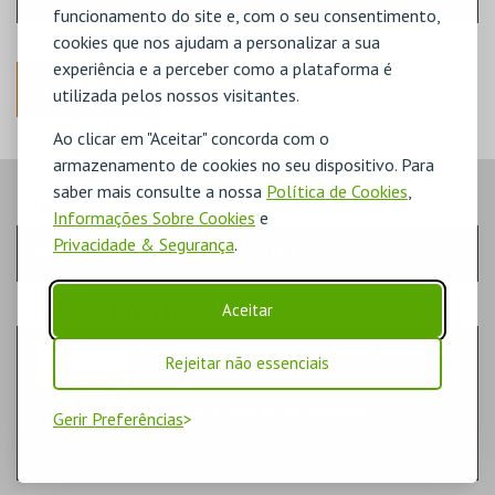
funcionamento do site e, com o seu consentimento,
cookies que nos ajudam a personalizar a sua
experiência e a perceber como a plataforma é
ANTERIOR
utilizada pelos nossos visitantes.
Ao clicar em "Aceitar" concorda com o
armazenamento de cookies no seu dispositivo. Para
saber mais consulte a nossa
Política de Cookies
,
PASSO
- SESSÃO
Informações Sobre Cookies
e
Privacidade & Segurança
.
TERÇA-FEIRA | 15 SET 2026 | 21:30
PASSO
- EVENTO
Aceitar
ÁGUEDA | BRUNA LOUISE: NOVO SHOW
Rejeitar não essenciais
TEATRO & ARTE | STAND-UP
CENTRO DE ARTES DE ÁGUEDA
Gerir Preferências
AUDITÓRIO