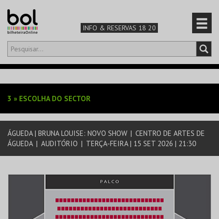
INFO & RESERVAS 18 20
Olá,
iniciar sessão
PT
0
CARRINHO
3
»
ESCOLHA DO SECTOR
TEATRO & ARTE
ÁGUEDA | BRUNA LOUISE: NOVO SHOW
|
CENTRO DE ARTES DE
MÚSICA & FESTIVAIS
ÁGUEDA
|
AUDITÓRIO
|
TERÇA-FEIRA | 15 SET 2026 | 21:30
FAMÍLIA
DESPORTO & AVENTURA