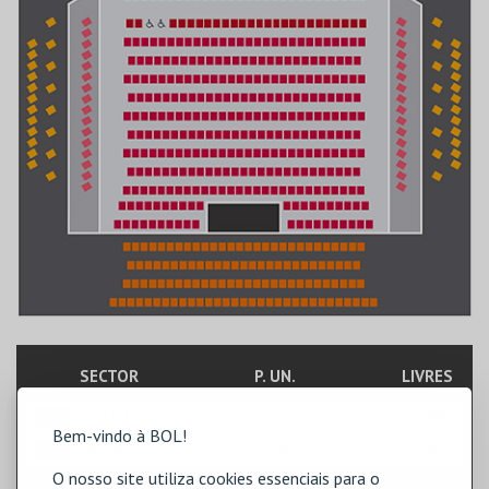
SECTOR
P. UN.
LIVRES
PLATEIA
30,00€
LIVRE
Bem-vindo à BOL!
BALCÃO
25,00€
LIVRE
O nosso site utiliza cookies essenciais para o
PLATEIA
25,00€
ESGOTADO