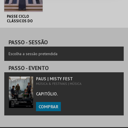
PASSE CICLO
CLÁSSICOS DO
BRASIL
CAPITÓLIO.
AQUISIÇÃO
PASSO
- SESSÃO
MAIS INFO
Escolha a sessão pretendida
COMPRAR
PASSO
- EVENTO
PAUS | MISTY FEST
MÚSICA & FESTIVAIS | MÚSICA
CAPITÓLIO.
COMPRAR