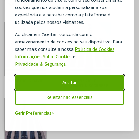
PASSE 10 SESSÕES
PASSE 5 SESSÕES
cookies que nos ajudam a personalizar a sua
experiência e a perceber como a plataforma é
CAPITÓLIO.
CAPITÓLIO.
utilizada pelos nossos visitantes.
AQUISIÇÃO
AQUISIÇÃO
Ao clicar em "Aceitar" concorda com o
armazenamento de cookies no seu dispositivo. Para
MAIS INFO
MAIS INFO
saber mais consulte a nossa
Política de Cookies
,
Informações Sobre Cookies
e
COMPRAR
COMPRAR
Privacidade & Segurança
.
PASSE CICLO DAVID
PASSE CICLO
Aceitar
LYNCH
MARTIN SCORSESE
CAPITÓLIO.
CAPITÓLIO.
Rejeitar não essenciais
AQUISIÇÃO
AQUISIÇÃO
Gerir Preferências
MAIS INFO
MAIS INFO
COMPRAR
COMPRAR