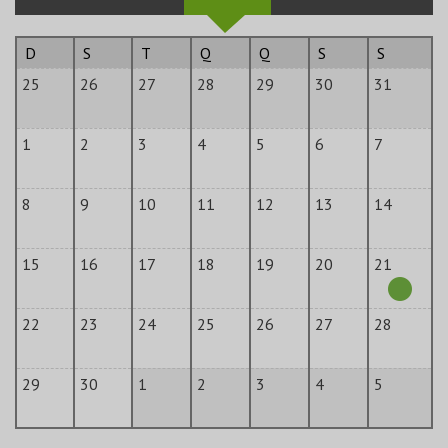
D
S
T
Q
Q
S
S
25
26
27
28
29
30
31
1
2
3
4
5
6
7
8
9
10
11
12
13
14
15
16
17
18
19
20
21
22
23
24
25
26
27
28
29
30
1
2
3
4
5