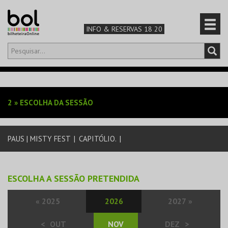
INFO & RESERVAS 18 20
Olá,
iniciar sessão
PT
0
CARRINHO
2
»
ESCOLHA DA SESSÃO
TEATRO & ARTE
PAUS | MISTY FEST
|
CAPITÓLIO.
|
MÚSICA & FESTIVAIS
FAMÍLIA
ESCOLHA A SESSÃO PRETENDIDA
DESPORTO & AVENTURA
«
2025
2026
2027
»
<
OUT
NOV
DEZ
>