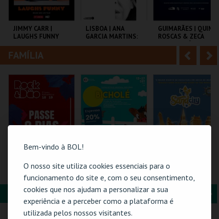
i
n
o
t
JIMMY CARR |
LISBOA | ANA
GUIMARÃES | QUIM
LAUGHS FUNNY
GARCIA MARTINS:
ROSCAS & ZECA
r
e
INSUFICIENTE
ESTACIONÂNCIO
FAMÍLIA
A
S
COLISEU DE LISBOA
AULA MAGNA
MULTIUSOS DE
GUIMARÃES
n
e
t
g
MAIS INFO
MAIS INFO
MAIS INFO
e
u
COMPRAR
COMPRAR
COMPRAR
r
i
i
n
Bem-vindo à BOL!
o
t
O nosso site utiliza cookies essenciais para o
ROCK & DÃO |
BICHOLÉ
SAND CITY – O
PASSE 2 DIAS
MAIOR PARQUE DE
funcionamento do site e, com o seu consentimento,
r
e
ESCULTURAS EM
cookies que nos ajudam a personalizar a sua
AREIA DO MUNDO
FORMAÇÃO & EDUCAÇÃO
A
S
VISEU
BOUTIQUE DA
SAND CITY
experiência e a perceber como a plataforma é
CULTURA
n
e
utilizada pelos nossos visitantes.