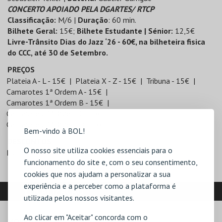
CONCERTO APOIADO PELA DGARTES/ RTCP
Classificação:
M/6 |
Duração
: 60 min.
Bilhete Geral:
15€;
Bilhete Estudante | Sénior:
12,5€
Livre-Trânsito Dias do Jazz ‘26 - 60€, na bilheteira fisica
do CCC, até 30 de Setembro.
PREÇOS
Plateia A - L - 15€
Plateia X - Z - 15€
Tribuna - 15€
Camarotes 1ª Ordem A - 15€
Camarotes 1ª Ordem B - 15€
Camarotes 2ª Ordem C - 15€
Camarotes 2ª Ordem D - 15€
Bem-vindo à BOL!
DESCONTOS
O nosso site utiliza cookies essenciais para o
Estudante | Sénior
funcionamento do site e, com o seu consentimento,
cookies que nos ajudam a personalizar a sua
experiência e a perceber como a plataforma é
LOCALIZAÇÃO
utilizada pelos nossos visitantes.
Ao clicar em "Aceitar" concorda com o
MORADA