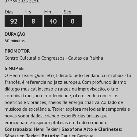
07 nov 2026 21:30
Dias
Hrs
Min
Seg
92
8
40
0
DURAÇÃO
60 minutos
PROMOTOR
Centro Cultural e Congressos - Caldas da Rainha
SINOPSE
O Henri Texier Quarteto, liderado pelo lendário contrabaixista
francês, é referência no jazz europeu. Com profundo lirismo,
diálogo musical intenso e raízes na improvisação, o trio
combina tradição e modernidade, oferecendo concertos
poéticos e vibrantes, cheios de energia criativa. Ao lado de
músicos de excelência, Texier explora melodias intemporais e
novas sonoridades, criando experiências únicas que
emocionam e inspiram plateias em todo o mundo.
Contrabaixo:
Henri Texier |
Saxofone Alto e Clarinetes:
Sébastien Texier |
Bateria
:
Gautier Garrigue