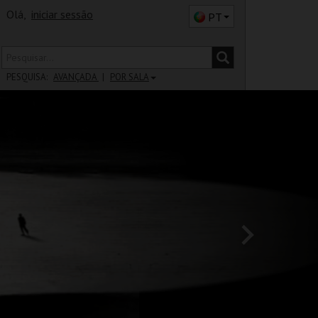
Olá,
iniciar sessão
PT
PESQUISA:
AVANÇADA
POR SALA
DISTRITO
SALA