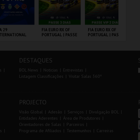
r
i
i
n
o
t
A 29
FIA EURO RX OF
FIA EURO RX OF
SA
NTERNATIONAL
PORTUGAL | PASSE
PORTUGAL | PASSE
A 
r
e
ASTERS FUTSAL
3 DIAS
VIP 2 DIAS
SA
26 - SL BENFICA
PE
 FC JIMBEE CAR
RTIMÃO ARENA
CIRCUITO DE
CIRCUITO DE
ML
LOUSADA
LOUSADA
AN
DESTAQUES
MAIS INFO
MAIS INFO
MAIS INFO
s
BOL News
Noticias
Entrevistas
Listagem Classificações
Visitar Salas 360º
COMPRAR
COMPRAR
COMPRAR
PROJECTO
Visão Global
Adesão
Serviços
Divulgação BOL
Entidades Aderentes
Área de Produtores
Orientadores de Salas
Parceiros
s
Programa de Afiliados
Testemunhos
Carreiras