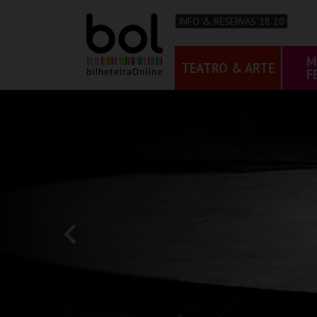
INFO & RESERVAS 18 20
M
TEATRO & ARTE
F