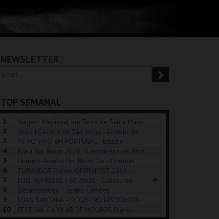
NEWSLETTER
TOP SEMANAL
1
Viagem Medieval em Terra de Santa Maria
2
2026 - Santa Maria da Feira
Visita | Castelo de São Jorge - Castelo de
3
São Jorge
YE AO VIVO EM PORTUGAL - Estádio
4
Algarve
Praia das Rocas 2026 - Castanheira de Pêra
5
Homem-Aranha: Um Novo Dia - Cinemas
6
Cinemax Penafiel
TURANDOT Puccini OPERAFEST 2026 -
REK, O MUSICAL
EXPOSIÇÕES |
PÉROLA – MELHOR
7
Convento da Cartuxa
LUÍS REPRESAS | 50 ANOS - Coliseu de
EXHIBITIONS 2026
DE MIM
8
Lisboa
Desassossego - Teatro Camões
9
LUAN SANTANA – REGISTRO HISTÓRICO -
GUSPARK
MUSEU DO ORIENTE.
CASINO ESTORIL
TAG
10
Estádio da Luz
FESTIVAL CA VILAR DE MOUROS Diário -