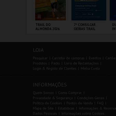
0º TRAIL COSTA
TRAIL DO
7º CONSILCAR
DI
ICENTINA
ALMONDA 2026
OEIRAS TRAIL
I
M
20
VS
ANTIAGO DO
SERRA DE AIRE
FÁBRICA DA
PO
ACÉM E SINES
PÓLVORA
LOJA
MAIS INFO
MAIS INFO
MAIS INFO
Pesquisar
Carrinho de compras
Eventos
Cartõe
Produtos
Packs
Livro de Reclamações
Login & Registo de Clientes
Minha Conta
INSCREVER
INSCREVER
INSCREVER
INFORMAÇÕES
Quem Somos
Como Comprar
Privacidade & Segurança
Condições Gerais
Política de Cookies
Pontos de Venda
FAQ
Mapa de Site
Estatísticas
Informações & Reserva
Dados Pessoais
Informações sobre Cookies