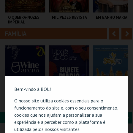
i
n
o
t
O QUEBRA-NOZES |
MIL VEZES REVISTA
EM BANHO MARIA
IMPERIAL
r
e
HERITAGE BALLET |
CLASSIC STAGE
FAMÍLIA
A
S
COLISEU DE LISBOA
TEATRO POLITEAMA
C CULTURAL
ANTÓNIO ALEIXO
n
e
t
g
MAIS INFO
MAIS INFO
MAIS INFO
e
u
COMPRAR
COMPRAR
COMPRAR
r
i
i
n
Bem-vindo à BOL!
o
t
O nosso site utiliza cookies essenciais para o
WINE ARENA 2026 |
ROCK & DÃO | 18
SAND CITY – O
PASSE 2 DIAS
SETEMBRO
MAIOR PARQUE DE
funcionamento do site e, com o seu consentimento,
r
e
ESCULTURAS EM
cookies que nos ajudam a personalizar a sua
AREIA DO MUNDO
FORMAÇÃO & EDUCAÇÃO
A
S
PÓVOA ARENA.
VISEU
SAND CITY
experiência e a perceber como a plataforma é
n
e
utilizada pelos nossos visitantes.