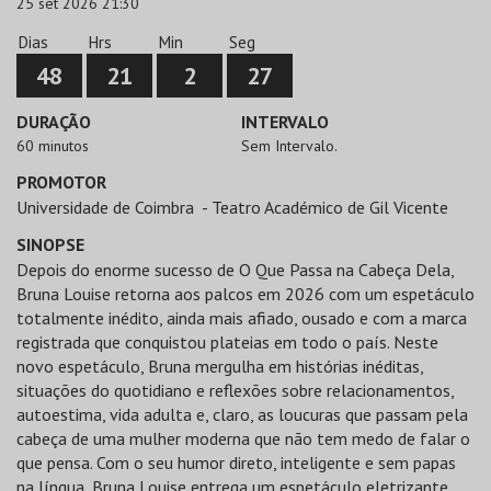
25 set 2026 21:30
Dias
Hrs
Min
Seg
48
21
2
27
DURAÇÃO
INTERVALO
60 minutos
Sem Intervalo.
PROMOTOR
Universidade de Coimbra - Teatro Académico de Gil Vicente
SINOPSE
Depois do enorme sucesso de O Que Passa na Cabeça Dela,
Bruna Louise retorna aos palcos em 2026 com um espetáculo
totalmente inédito, ainda mais afiado, ousado e com a marca
registrada que conquistou plateias em todo o país. Neste
novo espetáculo, Bruna mergulha em histórias inéditas,
situações do quotidiano e reflexões sobre relacionamentos,
autoestima, vida adulta e, claro, as loucuras que passam pela
cabeça de uma mulher moderna que não tem medo de falar o
que pensa. Com o seu humor direto, inteligente e sem papas
na língua, Bruna Louise entrega um espetáculo eletrizante,