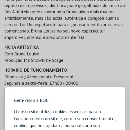
repleto de improvisos, identificação e gargalhadas do início ao
fim. A plateia pode esperar uma Bruna ainda mais madura
artisticamente, mas tão ácida, autêntica e corajosa quanto
sempre foi. Um espetáculo para rir, pensar, identificar-se e sair
comentando. Bruna Louise no seu novo espetáculo:
imperdível, intenso e absolutamente “ela”.
FICHA ARTÍSTICA
Com Bruna Louise
Produção It’s Showtime Stage
HORÁRIO DE FUNCIONAMENTO
Bilheteira / Atendimento Presencial
Segunda a sexta-feira: 17h00 - 20h00
Sábados, domingos e feriados: encerrada.
Em dias de eventos: abre duas horas antes e encerra uma hora
Bem-vindo à BOL!
depois do início do espetáculo.
O nosso site utiliza cookies essenciais para o
PREÇOS
funcionamento do site e, com o seu consentimento,
Plateia - 30€ | Plateia Mobilidade Reduzida - 30€ |
Balcão - 25€
cookies que nos ajudam a personalizar a sua