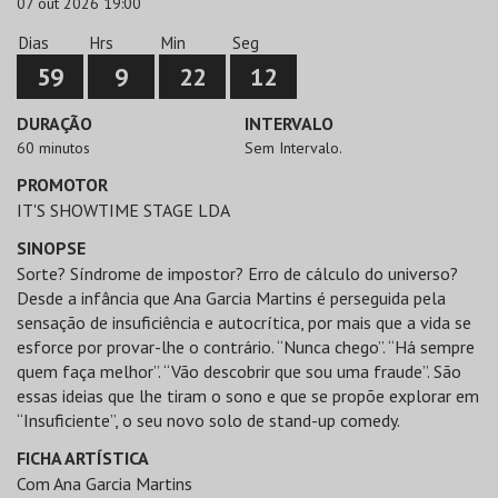
07 out 2026 19:00
Dias
Hrs
Min
Seg
59
9
22
12
DURAÇÃO
INTERVALO
60 minutos
Sem Intervalo.
PROMOTOR
IT'S SHOWTIME STAGE LDA
SINOPSE
Sorte? Síndrome de impostor? Erro de cálculo do universo?
Desde a infância que Ana Garcia Martins é perseguida pela
sensação de insuficiência e autocrítica, por mais que a vida se
esforce por provar-lhe o contrário. “Nunca chego”. “Há sempre
quem faça melhor”. “Vão descobrir que sou uma fraude”. São
essas ideias que lhe tiram o sono e que se propõe explorar em
“Insuficiente”, o seu novo solo de stand-up comedy.
FICHA ARTÍSTICA
Com Ana Garcia Martins