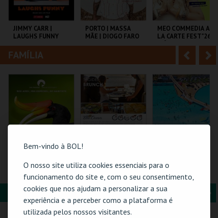
i
n
o
t
JIMMY CARR |
PORTO | MASSA
MEO COMMEDIA A
LAUGHS FUNNY
MÃE | DIOGO FARO
LA CARTE FEST"26 |
r
e
INÊS AIRES
PEREIRA |
FAMÍLIA
A
S
NAMASTÊ
COLISEU DE LISBOA
TEATRO HELENA SÁ
COLISEU DE LISBOA
E COSTA
n
e
t
g
MAIS INFO
MAIS INFO
MAIS INFO
e
u
COMPRAR
COMPRAR
COMPRAR
r
i
i
n
Bem-vindo à BOL!
o
t
O nosso site utiliza cookies essenciais para o
ZOO DE LOUROSA
BLUE CRUISES -
PRAIA DAS ROCAS -
TÁGIDES BRUNCH |
ENTRADAS 2026
funcionamento do site e, com o seu consentimento,
r
e
PASSEIO DE BARCO
cookies que nos ajudam a personalizar a sua
2026
FORMAÇÃO & EDUCAÇÃO
A
S
PARQUE
BLUE CRUISES
PRAIA DAS ROCAS
experiência e a perceber como a plataforma é
ORNITOLÓGICO
n
e
utilizada pelos nossos visitantes.