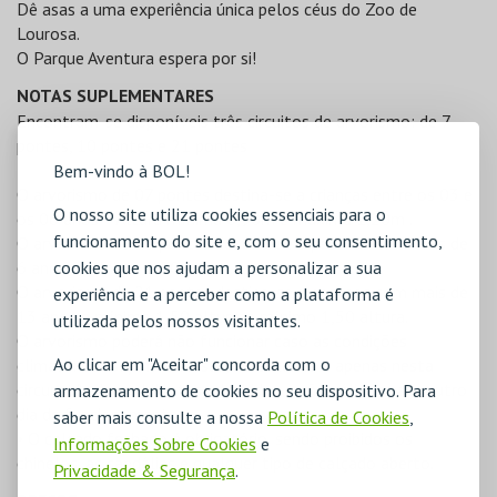
Dê asas a uma experiência única pelos céus do Zoo de
Lourosa.
O Parque Aventura espera por si!
NOTAS SUPLEMENTARES
Encontram-se disponíveis três circuitos de arvorismo: de 7
pontes, 10 pontes e 21 pontes
Bem-vindo à BOL!
O arvorismo de 07 pontes destina-se a crianças entre os 03 e
O nosso site utiliza cookies essenciais para o
os 06 anos - Altura mínima 0,90m e máxima 1,20m .
funcionamento do site e, com o seu consentimento,
O arvorismo de 10 pontes destina-se a pessoas com mais de
6 anos e mínimo 1,20 altura.
cookies que nos ajudam a personalizar a sua
O arvorismo de 21 pontes destina-se a pessoas com mais de
experiência e a perceber como a plataforma é
13 anos e mínimo 1,50 altura. e mínimo 1,50 altura.
utilizada pelos nossos visitantes.
O arvorismo poderá não funcionar caso as condições
Ao clicar em "Aceitar" concorda com o
climatéricas sejam adversas, no entanto e apenas nesta
circunstância, os bilhetes adquiridos serão válidos para outro
armazenamento de cookies no seu dispositivo. Para
dia de funcionamento.
saber mais consulte a nossa
Política de Cookies
,
• O calçado fechado é obrigatório, sendo proibidos os
Informações Sobre Cookies
e
chinelos, as sandálias e qualquer tipo de calçado aberto.
Privacidade & Segurança
.