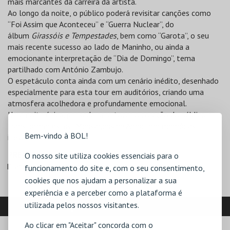
mais marcantes da carreira da artista.
Ao longo da noite, o público poderá revisitar canções como
“Foi Assim que Aconteceu” e “Guerra Nuclear”, do
álbum
Girassóis e Tempestades
, bem como “Garota”, o seu
mais recente sucesso ao lado de Maninho, ou ainda a
emocionante interpretação de “Dia de Domingo”, tema
partilhado com António Zambujo.
O espetáculo conta ainda com um cenário inédito, desenhado
especialmente para esta tour em auditórios, criando uma
atmosfera acolhedora e profundamente emocional.
Uma noite única, pensada para tocar o coração do público e
transformar estas “Mensagens de Amor” em memórias
Bem-vindo à BOL!
inesquecíveis.
PREÇOS
O nosso site utiliza cookies essenciais para o
Plateia - 20€
Varandim Esq - 20€
Varandim Dir - 20€
funcionamento do site e, com o seu consentimento,
cookies que nos ajudam a personalizar a sua
experiência e a perceber como a plataforma é
utilizada pelos nossos visitantes.
LOCALIZAÇÃO
Ao clicar em "Aceitar" concorda com o