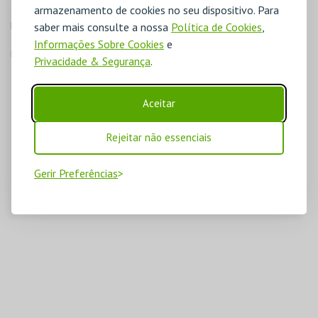
armazenamento de cookies no seu dispositivo. Para
MORADA
RUA DR. CALADO N.º 1

saber mais consulte a nossa
Política de Cookies
,
3080-153 Figueira da Foz
Informações Sobre Cookies
e
Direcções para Casino Figueira
Privacidade & Segurança
.
Aceitar
Rejeitar não essenciais
Gerir Preferências