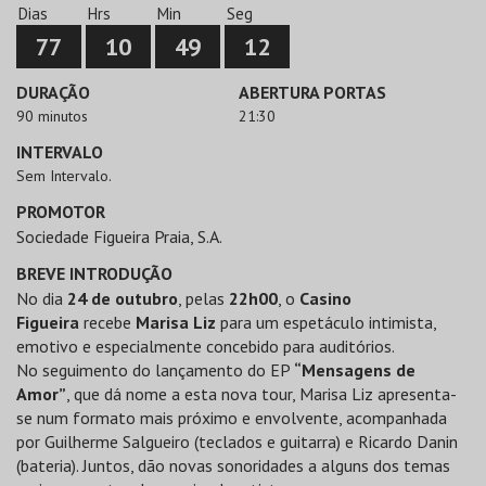
Dias
Hrs
Min
Seg
77
10
49
12
DURAÇÃO
ABERTURA PORTAS
90 minutos
21:30
INTERVALO
Sem Intervalo.
PROMOTOR
Sociedade Figueira Praia, S.A.
BREVE INTRODUÇÃO
No dia
24 de outubro
, pelas
22h00
, o
Casino
Figueira
recebe
Marisa Liz
para um espetáculo intimista,
emotivo e especialmente concebido para auditórios.
No seguimento do lançamento do EP
“Mensagens de
Amor”
, que dá nome a esta nova tour, Marisa Liz apresenta-
se num formato mais próximo e envolvente, acompanhada
por Guilherme Salgueiro (teclados e guitarra) e Ricardo Danin
(bateria). Juntos, dão novas sonoridades a alguns dos temas