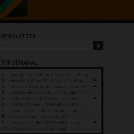
NEWSLETTER
TOP SEMANAL
1
Viagem Medieval em Terra de Santa Maria
2
2026 - Santa Maria da Feira
Visita | Castelo de São Jorge - Castelo de
3
São Jorge
Praia das Rocas 2026 - Castanheira de Pêra
4
Feira Medieval de Silves 2026 - Bilhete
5
Diário - Centro Histórico Silves
LUÍS REPRESAS | 50 ANOS - Coliseu de
6
Lisboa
TURANDOT Puccini OPERAFEST 2026 -
POSIÇÕES |
SHREK, O MUSICAL
PÉROLA – MELHOR
7
Convento da Cartuxa
Homem-Aranha: Um Novo Dia - Cinemas
HIBITIONS 2026
DE MIM
8
Cinemax Penafiel
Desassossego - Teatro Camões
9
FESTIVAL CA VILAR DE MOUROS Diário -
SEU DO ORIENTE.
TAGUSPARK
CASINO ESTORIL
TAG
10
Vilar de Mouros
O Grande Torneio - Pelo Trono