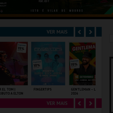
VER MAIS
A
S
n
e
t
g
e
u
r
i
i
n
o
t
R EL TOM |
FINGERTIPS
GENTLEMAN – LIVE
EX
IBUTO A ELTON
2026
EX
r
e
OHN
VER MAIS
A
S
LISEU DE LISBOA
SUPER BOCK ARENA
LAV
MU
n
e