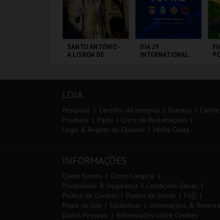
IA EURO RX OF
SANTO ANTÓNIO -
DIA 29
FI
ORTUGAL | PASSE
A LISBOA DE
INTERNATIONAL
PO
 DIAS
SANTO ANTÓNIO -
MASTERS FUTSAL
VI
PERCURSO
2026 - SL BENFICA
VS FC JIMBEE CAR
IRCUITO DE
ML - SANTO
PORTIMÃO ARENA
CI
OUSADA
ANTÓNIO
L
LOJA
MAIS INFO
MAIS INFO
MAIS INFO
Pesquisar
Carrinho de compras
Eventos
Cartõe
Produtos
Packs
Livro de Reclamações
Login & Registo de Clientes
Minha Conta
COMPRAR
COMPRAR
COMPRAR
INFORMAÇÕES
Quem Somos
Como Comprar
Privacidade & Segurança
Condições Gerais
Política de Cookies
Pontos de Venda
FAQ
Mapa de Site
Estatísticas
Informações & Reserva
Dados Pessoais
Informações sobre Cookies