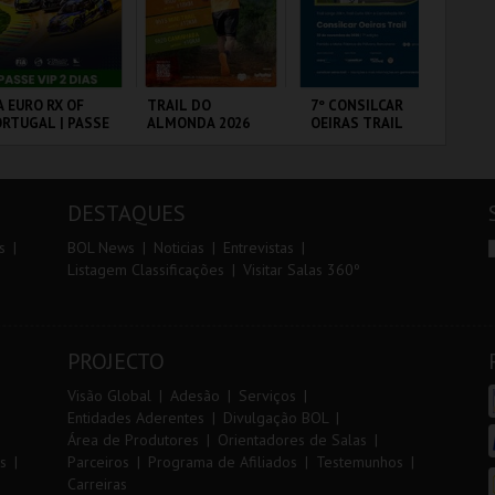
r
i
i
n
o
t
A EURO RX OF
TRAIL DO
7º CONSILCAR
PA
RTUGAL | PASSE
ALMONDA 2026
OEIRAS TRAIL
r
e
P 2 DIAS
RCUITO DE
SERRA DE AIRE
FÁBRICA DA
PA
OUSADA
PÓLVORA
OR
DESTAQUES
MAIS INFO
MAIS INFO
MAIS INFO
s
BOL News
Noticias
Entrevistas
Listagem Classificações
Visitar Salas 360º
COMPRAR
INSCREVER
INSCREVER
PROJECTO
Visão Global
Adesão
Serviços
Entidades Aderentes
Divulgação BOL
Área de Produtores
Orientadores de Salas
s
Parceiros
Programa de Afiliados
Testemunhos
Carreiras