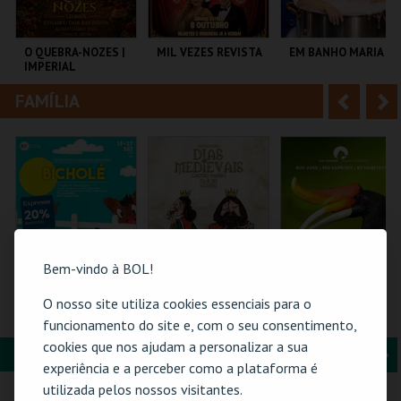
i
n
o
t
O QUEBRA-NOZES |
MIL VEZES REVISTA
EM BANHO MARIA
IMPERIAL
r
e
HERITAGE BALLET |
CLASSIC STAGE
FAMÍLIA
A
S
COLISEU DE LISBOA
TEATRO POLITEAMA
C CULTURAL
ANTÓNIO ALEIXO
n
e
t
g
MAIS INFO
MAIS INFO
MAIS INFO
e
u
COMPRAR
COMPRAR
COMPRAR
r
i
i
n
Bem-vindo à BOL!
o
t
O nosso site utiliza cookies essenciais para o
BICHOLÉ
BANQUETE | DIAS
ZOO DE LOUROSA
MEDIEVAIS EM
funcionamento do site e, com o seu consentimento,
r
e
CASTRO MARIM
cookies que nos ajudam a personalizar a sua
2026
FORMAÇÃO & EDUCAÇÃO
A
S
BOUTIQUE DA
VILA DE CASTRO
PARQUE
experiência e a perceber como a plataforma é
CULTURA
MARIM
ORNITOLÓGICO
n
e
utilizada pelos nossos visitantes.