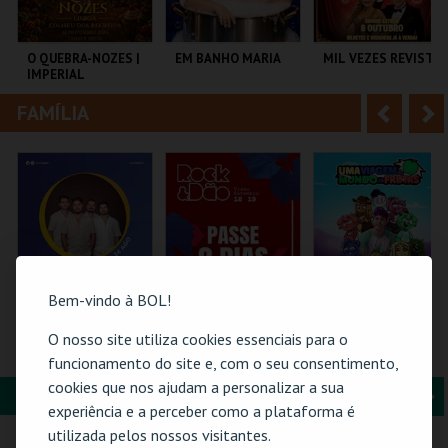
i
n
o
t
O QUEBRA-NOZES |
EM BANHO MARIA
MIL VEZES REVISTA
IMPERIAL
r
e
HERITAGE BALLET |
CLASSIC STAGE
FAMÍLIA
A
S
COLISEU DE LISBOA
C CULTURAL
TEATRO POLITEAMA
ANTÓNIO ALEIXO
n
e
t
g
MAIS INFO
MAIS INFO
MAIS INFO
e
u
COMPRAR
COMPRAR
COMPRAR
r
i
i
n
Bem-vindo à BOL!
o
t
O nosso site utiliza cookies essenciais para o
24-AGOSTO |
ROCK & DÃO |
TORAJO | UMA
FATACIL"26
PASSE 2 DIAS
VIAGEM AO MUNDO
funcionamento do site e, com o seu consentimento,
r
e
DAS FRUTAS
cookies que nos ajudam a personalizar a sua
FORMAÇÃO & EDUCAÇÃO
A
S
PARQ. FEIRAS E
VISEU
COLISEU DE LISBOA
experiência e a perceber como a plataforma é
EXPOSIÇÕES
n
e
utilizada pelos nossos visitantes.