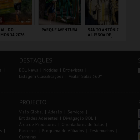
r
i
i
n
o
t
AIL DO
PARQUE AVENTURA
SANTO ANTÓNIO -
DIA
LMONDA 2026
A LISBOA DE
IN
r
e
SANTO ANTÓNIO -
MA
PERCURSO
20
CP
RRA DE AIRE
PARQUE
ML - SANTO
PO
FU
ORNITOLÓGICO
ANTÓNIO
DESTAQUES
MAIS INFO
MAIS INFO
MAIS INFO
s
BOL News
Noticias
Entrevistas
Listagem Classificações
Visitar Salas 360º
INSCREVER
COMPRAR
COMPRAR
PROJECTO
Visão Global
Adesão
Serviços
Entidades Aderentes
Divulgação BOL
Área de Produtores
Orientadores de Salas
s
Parceiros
Programa de Afiliados
Testemunhos
Carreiras