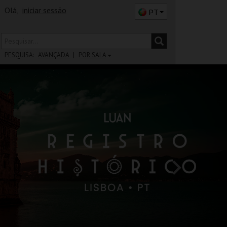
Olá,
iniciar sessão
PT
PESQUISA:
AVANÇADA
POR SALA
DISTRITO
SALA