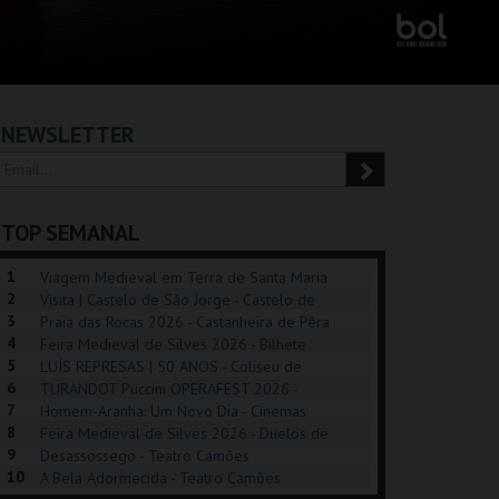
NEWSLETTER
TOP SEMANAL
1
Viagem Medieval em Terra de Santa Maria
2
2026 - Santa Maria da Feira
Visita | Castelo de São Jorge - Castelo de
3
São Jorge
Praia das Rocas 2026 - Castanheira de Pêra
4
Feira Medieval de Silves 2026 - Bilhete
5
Diário - Centro Histórico Silves
LUÍS REPRESAS | 50 ANOS - Coliseu de
6
Lisboa
TURANDOT Puccini OPERAFEST 2026 -
POSIÇÕES |
SHREK, O MUSICAL
PÉROLA – MELHOR
7
Convento da Cartuxa
Homem-Aranha: Um Novo Dia - Cinemas
HIBITIONS 2026
DE MIM
8
Cinemax Penafiel
Feira Medieval de Silves 2026 - Duelos de
9
Honra - Centro Histórico Silves
Desassossego - Teatro Camões
SEU DO ORIENTE.
TAGUSPARK
CASINO ESTORIL
TAG
10
A Bela Adormecida - Teatro Camões