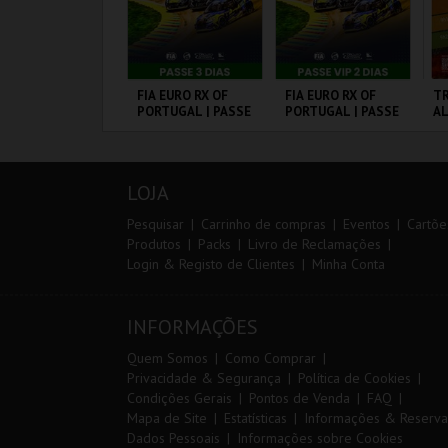
0º TRAIL COSTA
FIA EURO RX OF
FIA EURO RX OF
TR
ICENTINA
PORTUGAL | PASSE
PORTUGAL | PASSE
A
3 DIAS
VIP 2 DIAS
ANTIAGO DO
CIRCUITO DE
CIRCUITO DE
SE
ACÉM E SINES
LOUSADA
LOUSADA
LOJA
MAIS INFO
MAIS INFO
MAIS INFO
Pesquisar
Carrinho de compras
Eventos
Cartõe
Produtos
Packs
Livro de Reclamações
Login & Registo de Clientes
Minha Conta
INSCREVER
COMPRAR
COMPRAR
INFORMAÇÕES
Quem Somos
Como Comprar
Privacidade & Segurança
Política de Cookies
Condições Gerais
Pontos de Venda
FAQ
Mapa de Site
Estatísticas
Informações & Reserva
Dados Pessoais
Informações sobre Cookies