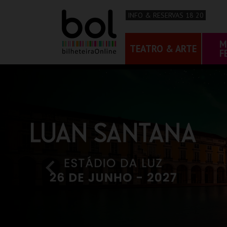
INFO & RESERVAS 18 20
M
TEATRO & ARTE
F