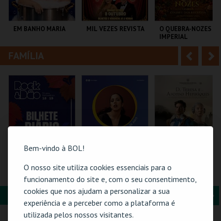
i
n
o
t
EM BANHO MARIA
MIL VEZES REVISTA
O QUEBRA-NOZES |
IMPERIAL
r
e
HERITAGE BALLET |
CLASSIC STAGE
FAMÍLIA
A
S
C CULTURAL
TEATRO POLITEAMA
COLISEU DE LISBOA
ANTÓNIO ALEIXO
n
e
t
g
MAIS INFO
MAIS INFO
MAIS INFO
e
u
COMPRAR
COMPRAR
COMPRAR
r
i
i
n
Bem-vindo à BOL!
o
t
O nosso site utiliza cookies essenciais para o
ROCK & DÃO | 18
26-AGOSTO |
BILHETE DIÁRIO |
SETEMBRO
FATACIL"26
VIAGEM MEDIEVAL
funcionamento do site e, com o seu consentimento,
r
e
EM TERRA DE
cookies que nos ajudam a personalizar a sua
SANTA MARIA 2026
FORMAÇÃO & EDUCAÇÃO
A
S
VISEU
PARQ. FEIRAS E
SANTA MARIA DA
experiência e a perceber como a plataforma é
EXPOSIÇÕES
FEIRA
n
e
utilizada pelos nossos visitantes.