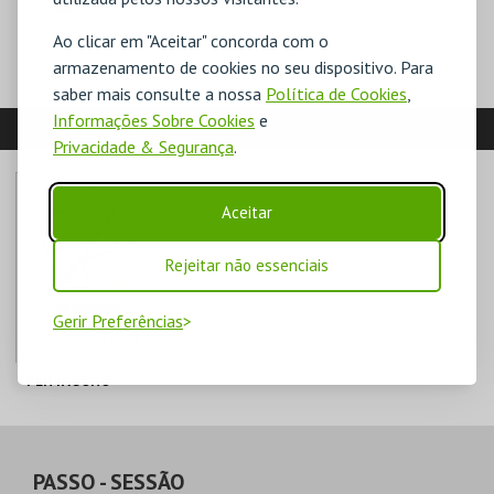
ESGOTADO
Ao clicar em "Aceitar" concorda com o
armazenamento de cookies no seu dispositivo. Para
saber mais consulte a nossa
Política de Cookies
,
Informações Sobre Cookies
e
VEJA AINDA:
Privacidade & Segurança
.
Aceitar
Rejeitar não essenciais
Gerir Preferências
PENTÁGONO
PENTÁGONO
URBANO
AQUISIÇÃO
PASSO
- SESSÃO