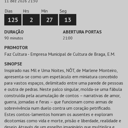
11 dez 2026 21:30
Dias
Hrs
Min
Seg
125
2
27
13
DURAÇÃO
ABERTURA PORTAS
90 minutos
21:00
PROMOTOR
Faz Cultura - Empresa Municipal de Cultura de Braga, E.M.
SINOPSE
Inspirado nas Mil e Uma Noites, NÔT, de Marlene Monteiro,
apresenta-se como um espetáculo em miniatura concebido
para vastos espaços, delimitado entre uma parede de pessoas
e outra de pedras. Neste palco singular, molda-se uma fábula
construída pela acumulação de contos – narrativas de amor,
guerra, jornadas e feras – que funcionam como armas de
sobrevivência num duelo contra um coração petrificado.
Estes contos-lamentos honram os ausentes e exploram
dicotomias como vida e morte, prisão e liberdade, realidade e
desejo. Através de um espelho imaginário que multiplica e