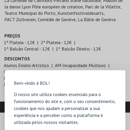
La Comédie de Clermont-Ferrand Scène nationale, Maison de
la danse Lyon Pôle européen de création, Parc de la Villette,
Teatro Municipal do Porto, Kunstenfestivaldesarts,
PACT Zollverein, Comédie de Genève, La Bâtie de Genève
PREÇOS
1ª Plateia - 12€
2ª Plateia - 12€
1º Balcão Central - 12€
1º Balcão Direito - 12€
DESCONTOS
Alunos Ensino Artístico
AM Incapacidade Multiuso
Cartão ISIC
Cartão Jovem
Crianças até 12 anos
Desempregados
Estudante
Maiores de 65 anos
Bem-vindo à BOL!
Pentágono
Profissionais Espetáculo
O nosso site utiliza cookies essenciais para o
funcionamento do site e, com o seu consentimento,
LOCALIZAÇÃO
cookies que nos ajudam a personalizar a sua
experiência e a perceber como a plataforma é
utilizada pelos nossos visitantes.
MORADA