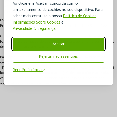
Avenida da Liberdade, 697

Ao clicar em "Aceitar" concorda com o
4710-251 Braga
armazenamento de cookies no seu dispositivo. Para
Direcções para Theatro Circo
saber mais consulte a nossa
Política de Cookies
,
ESTACIONAMENTO
Informações Sobre Cookies
e
Protocolo de estacionamento Theatro Circo x Liberdade Street Fashion
Privacidade & Segurança
.
O Theatro Circo criou um protocolo com o vizinho Liberdade Street
Fashion para a utilização do seu parque de estacionamento com 50% de
Aceitar
desconto mediante apresentação de bilhete.
Rejeitar não essenciais
Para obter este desconto, o cliente deve apresentar um bilhete de
qualquer espetáculo do Theatro Circo na Central de Atendimento (piso
-1). O desconto aplica-se a 2 horas antes do espetáculo (no máximo) e 2
Gerir Preferências
horas após o fim do mesmo (no máximo). O desconto não é acumulável
com outras campanhas do Liberdade Street Fashion. Desconto não
aplicável a clientes utilizadores da Via Verde.