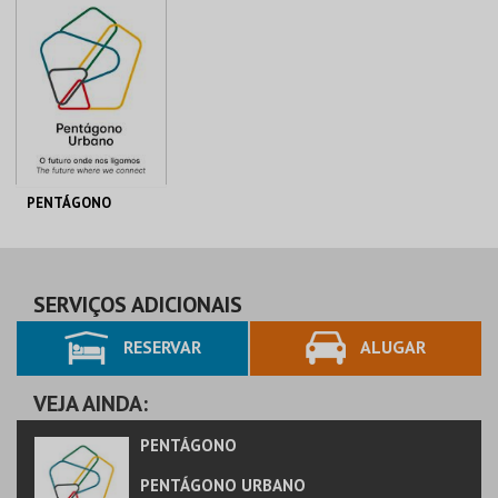
PENTÁGONO
PENTÁGONO
URBANO
AQUISIÇÃO
SERVIÇOS ADICIONAIS
RESERVAR
ALUGAR
MAIS INFO
COMPRAR
VEJA AINDA:
PENTÁGONO
PENTÁGONO URBANO