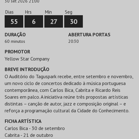
30 set 2026 21:00
Dias
Hrs
Min
Seg
55
6
27
30
DURAÇÃO
ABERTURA PORTAS
60 minutos
20:30
PROMOTOR
Yellow Star Company
BREVE INTRODUÇÃO
O Auditório do Taguspark recebe, entre setembro e novembro,
um novo ciclo de concertos dedicado à música portuguesa
contemporânea, com Carlos Bica, Cabrita e Ricardo Reis
Soares em palco. A iniciativa reúne três propostas artísticas
distintas – canção de autor, jazz e composição original – e
reforça a programação cultural da Cidade do Conhecimento.
FICHA ARTÍSTICA
Carlos Bica - 30 de setembro
Cabrita - 21 de outubro