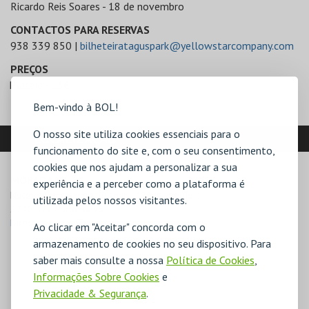
Ricardo Reis Soares - 18 de novembro
CONTACTOS PARA RESERVAS
938 339 850 |
bilheteirataguspark@yellowstarcompany.com
PREÇOS
Plateia - 15€
Bem-vindo à BOL!
O nosso site utiliza cookies essenciais para o
LOCALIZAÇÃO
funcionamento do site e, com o seu consentimento,
cookies que nos ajudam a personalizar a sua
MORADA
experiência e a perceber como a plataforma é
Núcleo Central do Taguspark, 100, Auditório 1

utilizada pelos nossos visitantes.
2740-122 Porto Salvo
Direcções para Taguspark
Ao clicar em "Aceitar" concorda com o
armazenamento de cookies no seu dispositivo. Para
saber mais consulte a nossa
Política de Cookies
,
Informações Sobre Cookies
e
Privacidade & Segurança
.