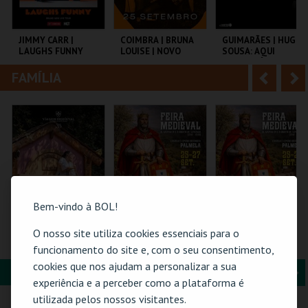
i
n
o
t
JIMMY CARR |
COIMBRA | BRUNA
GUIMARÃES | HUGO
LAUGHS FUNNY
LOUISE | NOVO
SOUSA: AQUI
r
e
SHOW
ENTRE NÓS
FAMÍLIA
A
S
COLISEU DE LISBOA
TAGV
SÃO MAMEDE CAE
n
e
t
g
MAIS INFO
MAIS INFO
MAIS INFO
e
u
COMPRAR
COMPRAR
COMPRAR
r
i
i
n
Bem-vindo à BOL!
o
t
O nosso site utiliza cookies essenciais para o
ERA UMA VEZ… D.
FEIRA MEDIEVAL DE
PASSE 3 DIAS FEIRA
TERESA
PALMELA 2026
MEDIEVAL
funcionamento do site e, com o seu consentimento,
r
e
PALMELA
cookies que nos ajudam a personalizar a sua
C. M. PALMELA
FORMAÇÃO & EDUCAÇÃO
A
S
SANTA MARIA DA
CASTELO E CENTRO
experiência e a perceber como a plataforma é
FEIRA
HIST.
CARTÃO
n
e
utilizada pelos nossos visitantes.