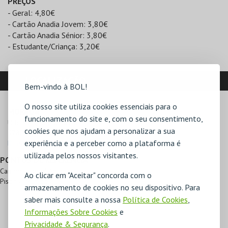
PREÇOS
- Geral: 4,80€
- Cartão Anadia Jovem: 3,80€
- Cartão Anadia Sénior: 3,80€
- Estudante/Criança: 3,20€
LOCALIZAÇÃO
Bem-vindo à BOL!
O nosso site utiliza cookies essenciais para o
MORADA
funcionamento do site e, com o seu consentimento,
Urbanização Montouro

cookies que nos ajudam a personalizar a sua
3780-243 Anadia
experiência e a perceber como a plataforma é
Direcções para Cineteatro Anadia
utilizada pelos nossos visitantes.
PONTOS DE REFERÊNCIA
Campo Futebol Anadia
Ao clicar em "Aceitar" concorda com o
Piscinas Municipais
armazenamento de cookies no seu dispositivo. Para
saber mais consulte a nossa
Política de Cookies
,
Informações Sobre Cookies
e
Privacidade & Segurança
.