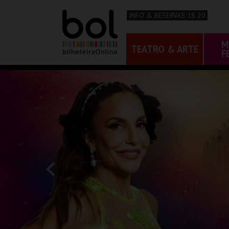
INFO & RESERVAS 18 20
M
TEATRO & ARTE
F