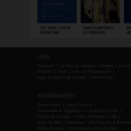
RAIL DO
10º TRAIL COSTA
SANTO ANTÓNIO -
DI
LMONDA 2026
VICENTINA
A LISBOA DE
I
SANTO ANTÓNIO -
M
PERCURSO
20
CP
ERRA DE AIRE
SANTIAGO DO
ML - SANTO
PO
F
CACÉM E SINES
ANTÓNIO
LOJA
MAIS INFO
MAIS INFO
MAIS INFO
Pesquisar
Carrinho de compras
Eventos
Cartõe
Produtos
Packs
Livro de Reclamações
Login & Registo de Clientes
Minha Conta
INSCREVER
INSCREVER
COMPRAR
INFORMAÇÕES
Quem Somos
Como Comprar
Privacidade & Segurança
Condições Gerais
Política de Cookies
Pontos de Venda
FAQ
Mapa de Site
Estatísticas
Informações & Reserva
Dados Pessoais
Informações sobre Cookies