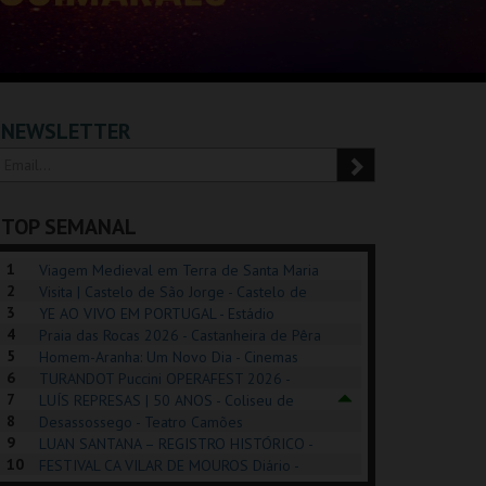
NEWSLETTER
TOP SEMANAL
1
Viagem Medieval em Terra de Santa Maria
2
2026 - Santa Maria da Feira
Visita | Castelo de São Jorge - Castelo de
3
São Jorge
YE AO VIVO EM PORTUGAL - Estádio
4
Algarve
Praia das Rocas 2026 - Castanheira de Pêra
5
Homem-Aranha: Um Novo Dia - Cinemas
6
Cinemax Penafiel
TURANDOT Puccini OPERAFEST 2026 -
POSIÇÕES |
SHREK, O MUSICAL
PIZZA MAN OEIRAS
PÉR
7
Convento da Cartuxa
LUÍS REPRESAS | 50 ANOS - Coliseu de
HIBITIONS 2026
DE 
8
Lisboa
Desassossego - Teatro Camões
9
LUAN SANTANA – REGISTRO HISTÓRICO -
SEU DO ORIENTE.
TAGUSPARK
TAGUSPARK
CAS
10
Estádio da Luz
FESTIVAL CA VILAR DE MOUROS Diário -