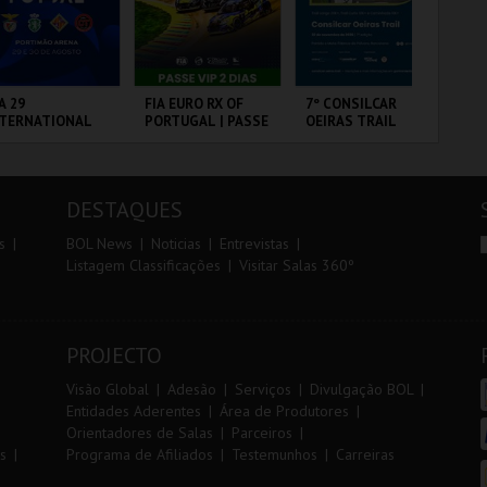
r
i
i
n
o
t
A 29
FIA EURO RX OF
7º CONSILCAR
FI
NTERNATIONAL
PORTUGAL | PASSE
OEIRAS TRAIL
PO
r
e
ASTERS FUTSAL
VIP 2 DIAS
3 
26 - SPORTING
 VS PALMA
RTIMÃO ARENA
CIRCUITO DE
FÁBRICA DA
CI
UTSAL
LOUSADA
PÓLVORA
LO
DESTAQUES
MAIS INFO
MAIS INFO
MAIS INFO
s
BOL News
Noticias
Entrevistas
Listagem Classificações
Visitar Salas 360º
COMPRAR
COMPRAR
INSCREVER
PROJECTO
Visão Global
Adesão
Serviços
Divulgação BOL
Entidades Aderentes
Área de Produtores
Orientadores de Salas
Parceiros
s
Programa de Afiliados
Testemunhos
Carreiras