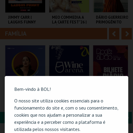
i
n
o
t
JIMMY CARR |
MEO COMMEDIA A
DÁRIO GUERREIRO |
LAUGHS FUNNY
LA CARTE FEST"26 |
PRIMOGÉNITO
r
e
INÊS AIRES
PEREIRA |
FAMÍLIA
A
S
NAMASTÊ
COLISEU DE LISBOA
COLISEU DE LISBOA
TEATRO DAS
FIGURAS
n
e
t
g
MAIS INFO
MAIS INFO
MAIS INFO
e
u
COMPRAR
COMPRAR
COMPRAR
r
i
i
n
Bem-vindo à BOL!
o
t
O nosso site utiliza cookies essenciais para o
26-AGOSTO |
WINE ARENA 2026 |
ROCK & DÃO | 19
FATACIL"26
DIÁRIO
SETEMBRO
funcionamento do site e, com o seu consentimento,
r
e
cookies que nos ajudam a personalizar a sua
FORMAÇÃO & EDUCAÇÃO
A
S
PARQ. FEIRAS E
PÓVOA ARENA.
VISEU
experiência e a perceber como a plataforma é
EXPOSIÇÕES
n
e
utilizada pelos nossos visitantes.