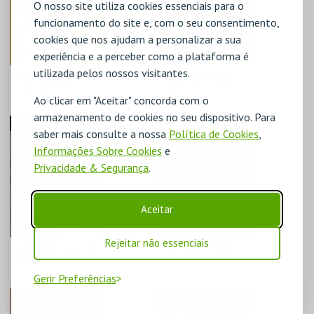
O nosso site utiliza cookies essenciais para o
funcionamento do site e, com o seu consentimento,
cookies que nos ajudam a personalizar a sua
experiência e a perceber como a plataforma é
utilizada pelos nossos visitantes.
PÁTIO DO CUNHA,
ALTERNATIVA À
COM CARLOS
5INTA '26 . XICO
Ao clicar em "Aceitar" concorda com o
CUNHA ERIKA MOTA
GAIATO, A CADA
PASSO QUE DOU
armazenamento de cookies no seu dispositivo. Para
CASA DA
CASA DA
ESGOTADO
saber mais consulte a nossa
Política de Cookies
,
CRIATIVIDADE
CRIATIVIDADE
Informações Sobre Cookies
e
MAIS INFO
MAIS INFO
Privacidade & Segurança
.
COMPRAR
COMPRAR
Aceitar
Rejeitar não essenciais
CARMINHO . EU VOU
COMER A TERRA .
MORRER DE AMOR
UMA PEÇA DE
OU RESISTIR
TEATRO-
Gerir Preferências
COMESTÍVEL
CASA DA
CASA DA
CRIATIVIDADE
CRIATIVIDADE