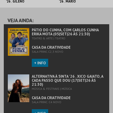
'26 . GILENO
'26 . MÁRIO
SANTANA, MILES
BARREIROS, NA
DAVIS LEGACY
PELE DA TERRA
CASA DA
CASA DA
CRIATIVIDADE
CRIATIVIDADE
VEJA AINDA:
MAIS INFO
MAIS INFO
PÁTIO DO CUNHA, COM CARLOS CUNHA
ERIKA MOTA (05|SET|26 ÀS 21:30)
TEATRO & ARTE | TEATRO
COMPRAR
COMPRAR
CASA DA CRIATIVIDADE
SALA PRINC.C2,3 NOVO
+ INFO
ALTERNATIVA À 5INTA '26 . XICO GAIATO, A
CADA PASSO QUE DOU (17|SET|26 ÀS
21:30)
MÚSICA & FESTIVAIS | MÚSICA
CASA DA CRIATIVIDADE
SALA PRINC. C4 NOVO