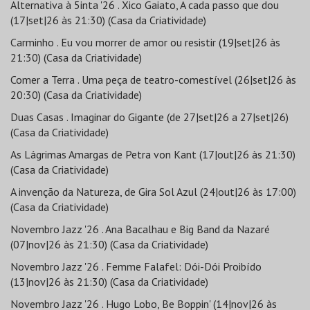
Alternativa à 5inta '26 . Xico Gaiato, A cada passo que dou
(17|set|26 às 21:30) (Casa da Criatividade)
Carminho . Eu vou morrer de amor ou resistir (19|set|26 às
21:30) (Casa da Criatividade)
Comer a Terra . Uma peça de teatro-comestível (26|set|26 às
20:30) (Casa da Criatividade)
Duas Casas . Imaginar do Gigante (de 27|set|26 a 27|set|26)
(Casa da Criatividade)
As Lágrimas Amargas de Petra von Kant (17|out|26 às 21:30)
(Casa da Criatividade)
A invenção da Natureza, de Gira Sol Azul (24|out|26 às 17:00)
(Casa da Criatividade)
Novembro Jazz '26 . Ana Bacalhau e Big Band da Nazaré
(07|nov|26 às 21:30) (Casa da Criatividade)
Novembro Jazz '26 . Femme Falafel: Dói-Dói Proibído
(13|nov|26 às 21:30) (Casa da Criatividade)
Novembro Jazz '26 . Hugo Lobo, Be Boppin' (14|nov|26 às