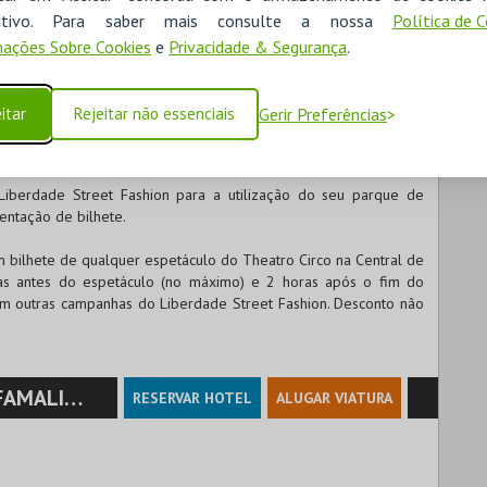
ositivo. Para saber mais consulte a nossa
Política de 
ações Sobre Cookies
e
Privacidade & Segurança
.
itar
Rejeitar não essenciais
Gerir Preferências
e Street Fashion
Liberdade Street Fashion para a utilização do seu parque de
ntação de bilhete.
m bilhete de qualquer espetáculo do Theatro Circo na Central de
ras antes do espetáculo (no máximo) e 2 horas após o fim do
 outras campanhas do Liberdade Street Fashion. Desconto não
MALICÃO
RESERVAR HOTEL
ALUGAR VIATURA