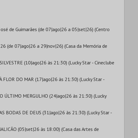
 José de Guimarães (de 07|ago|26 a 05|set|26) (Centro
26 (de 07|ago|26 a 29|nov|26) (Casa da Memória de
ESTRE (10|ago|26 às 21:30) (Lucky Star - Cineclube
LOR DO MAR (17|ago|26 às 21:30) (Lucky Star -
 ÚLTIMO MERGULHO (24|ago|26 às 21:30) (Lucky
BODAS DE DEUS (31|ago|26 às 21:30) (Lucky Star -
ICÃO (05|set|26 às 18:00) (Casa das Artes de