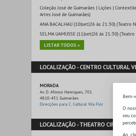
Coleção José de Guimarães | Lições | Contextile
Artes José de Guimarães)
ANA BACALHAU (10|set|26 às 21:30) (Teatro Nar
SELMA UAMUSSE (11|set|26 às 21:30) (Teatro N
LISTAR TODOS »
LOCALIZAÇÃO -
CENTRO CULTURAL VILA FLOR -
MORADA
Av. D. Afonso Henriques, 701

Bem-v
4810-431 Guimarães
Direcções para C. Cultural Vila Flor
O noss
seu co
perceb
LOCALIZAÇÃO -
THEATRO CIRCO
Ao cl