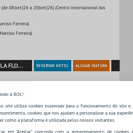
 (de 08|set|26 a 20|set|26) (Centro Internacional das
ciso Ferreira)
arciso Ferreira)
 GUIMARÃES
RESERVAR HOTEL
ALUGAR VIATURA
indo à BOL!
o site utiliza cookies essenciais para o funcionamento do site e
nsentimento, cookies que nos ajudam a personalizar a sua experiên
er como a plataforma é utilizada pelos nossos visitantes.
RESERVAR HOTEL
ALUGAR VIATURA
icar em "Aceitar" concorda com o armazenamento de cookies 