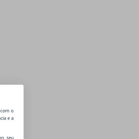
, com o
cia e a
no seu