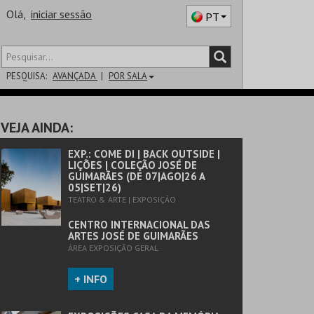
Olá,
iniciar sessão
PT
PESQUISA:
AVANÇADA
POR SALA
DISTRITO
VEJA AINDA:
SALA
EXP.: COME DI | BACK OUTSIDE |
LIÇÕES | COLEÇÃO JOSÉ DE
GUIMARÃES (DE 07|AGO|26 A
05|SET|26)
TEATRO & ARTE | EXPOSIÇÃO
CENTRO INTERNACIONAL DAS
ARTES JOSÉ DE GUIMARÃES
ÁREA EXPOSIÇÃO GERAL
+ INFO