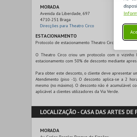
disp
MORADA
Inform
Avenida da Liberdade, 697

4710-251 Braga
Direcções para Theatro Circo
Ace
ESTACIONAMENTO
Protocolo de estacionamento Theatro Circo x Liberdad
O Theatro Circo criou um protocolo com o vizinho 
estacionamento com 50% de desconto mediante aprese
Para obter este desconto, o cliente deve apresentar u
Atendimento (piso -1). O desconto aplica-se a 2 ho
mesmo (no máximo). O desconto não é acumulável com
aplicável a clientes utilizadores da Via Verde.
LOCALIZAÇÃO -
CASA DAS ARTES DE FA
MORADA