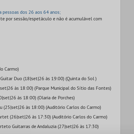
a pessoas dos 26 aos 64 anos;
hete por sessão/espetáculo e não é acumulável com
 do Carmo)
Guitar Duo (18|set|26 às 19:00) (Quinta do Sol )
9|set|26 às 18:00) (Parque Municipal do Sítio das Fontes)
0|set|26 às 18:00) (Olaria de Porches)
du (25|set|26 às 18:00) (Auditório Carlos do Carmo)
rtet (26|set|26 às 17:30) (Auditório Carlos do Carmo)
eto Guitarras de Andaluzia (27|set|26 às 17:30)