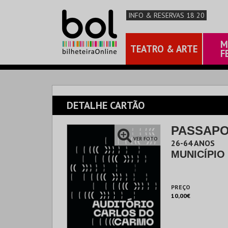
INFO & RESERVAS 18 20
M
TEATRO & ARTE
F
DETALHE CARTÃO
PASSAPO
VER FOTO
26-64 ANOS
MUNICÍPIO
PREÇO
10,00€