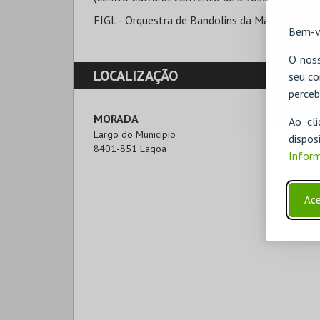
FIGL - Orquestra de Bandolins da Madeira (01|o
Bem-v
O noss
LOCALIZAÇÃO
seu co
perceb
MORADA
Ao cl
Largo do Município 

disp
8401-851 Lagoa
Inform
Ace