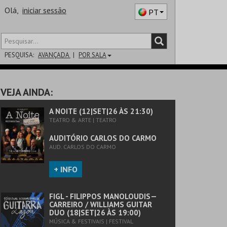
Olá,
iniciar sessão
PT
PESQUISA:
AVANÇADA
POR SALA
DISTRITO
VEJA AINDA:
SALA
A NOITE (12|SET|26 ÀS 21:30)
TEATRO & ARTE | TEATRO
AUDITÓRIO CARLOS DO CARMO
AUD. CARLOS DO CARMO
+ INFO
FIGL - FILIPPOS MANOLOUDIS—
CARREIRO / WILLIAMS GUITAR
DUO (18|SET|26 ÀS 19:00)
MÚSICA & FESTIVAIS | FESTIVAL