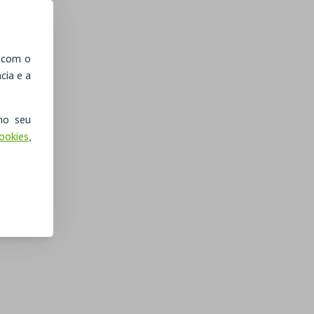
, com o
cia e a
no seu
Cookies
,