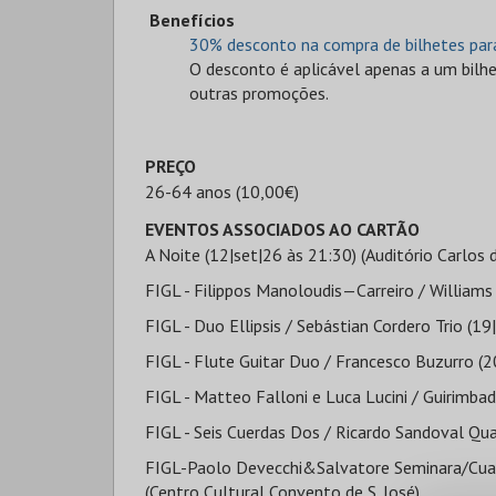
Benefícios
30% desconto na compra de bilhetes par
O desconto é aplicável apenas a um bil
outras promoções.
PREÇO
26-64 anos (10,00€)
EVENTOS ASSOCIADOS AO CARTÃO
A Noite (12|set|26 às 21:30) (Auditório Carlos
FIGL - Filippos Manoloudis—Carreiro / Williams 
FIGL - Duo Ellipsis / Sebástian Cordero Trio (1
FIGL - Flute Guitar Duo / Francesco Buzurro (2
FIGL - Matteo Falloni e Luca Lucini / Guirimba
FIGL - Seis Cuerdas Dos / Ricardo Sandoval Qua
FIGL-Paolo Devecchi&Salvatore Seminara/Cuart
(Centro Cultural Convento de S. José)