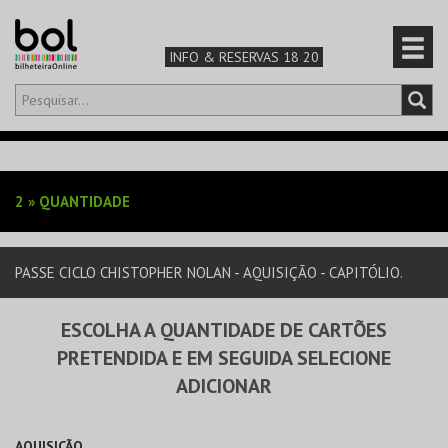
INFO & RESERVAS 18 20
Olá,
iniciar sessão
PT
0
CARRINHO
2
»
QUANTIDADE
TEATRO & ARTE
PASSE CICLO CHISTOPHER NOLAN - AQUISIÇÃO - CAPITÓLIO.
MÚSICA & FESTIVAIS
ESCOLHA A QUANTIDADE DE CARTÕES
FAMÍLIA
PRETENDIDA E EM SEGUIDA SELECIONE
ADICIONAR
DESPORTO & AVENTURA
AQUISIÇÃO