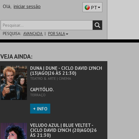
Olá,
iniciar sessão
PT
PESQUISA:
AVANÇADA
POR SALA
DISTRITO
VEJA AINDA:
SALA
DUNA | DUNE - CICLO DAVID LYNCH
(13|AGO|26 ÀS 21:30)
TEATRO & ARTE | CINEMA
CAPITÓLIO.
TERRAÇO
+ INFO
VELUDO AZUL | BLUE VELTET -
CICLO DAVID LYNCH (20|AGO|26
ÀS 21:30)