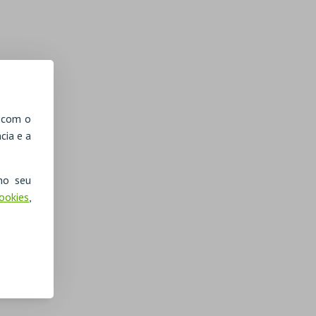
, com o
cia e a
no seu
Cookies
,