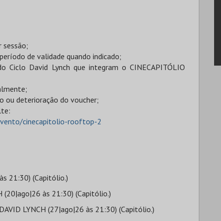
r sessão;
 período de validade quando indicado;
 do Ciclo David Lynch que integram o CINECAPITÓLIO
ialmente;
bo ou deterioração do voucher;
lte:
evento/cinecapitolio-rooftop-2
 21:30) (Capitólio.)
(20|ago|26 às 21:30) (Capitólio.)
DAVID LYNCH (27|ago|26 às 21:30) (Capitólio.)