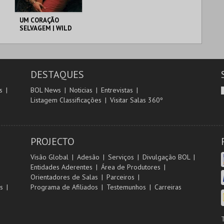
UM CORAÇÃO
SELVAGEM | WILD
AT HEART – CICLO
DAVID LYNCH
CAPITÓLIO.
DESTAQUES
MAIS INFO
s
BOL News
Noticias
Entrevistas
Listagem Classificações
Visitar Salas 360º
COMPRAR
PROJECTO
Visão Global
Adesão
Serviços
Divulgação BOL
Entidades Aderentes
Área de Produtores
Orientadores de Salas
Parceiros
s
Programa de Afiliados
Testemunhos
Carreiras