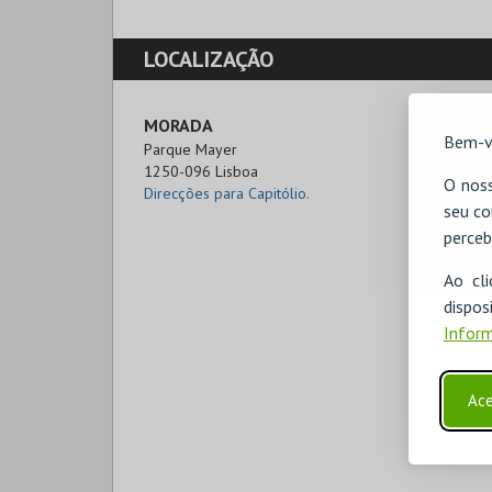
LOCALIZAÇÃO
MORADA
Bem-v
Parque Mayer

1250-096 Lisboa
O noss
Direcções para Capitólio.
seu co
perceb
Ao cl
disp
Inform
Ace