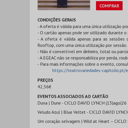
COMPRAR
CONDIÇÕES GERAIS
- A oferta é válida para uma única utilização po
- O cartão apenas pode ser utilizado durante o
- A oferta é válida apenas para as sessões
Rooftop, com uma única utilização por sessão.
- Não é convertível em dinheiro, total ou parc
- A EGEAC não se responsabiliza por perda, rou
- Para mais informações sobre o evento, consu
https://teatrovariedades-capitolio.pt/
PREÇOS
42,56€
EVENTOS ASSOCIADOS AO CARTÃO
Duna | Dune - CICLO DAVID LYNCH (13|ago|26 às
Veludo Azul | Blue Veltet - CICLO DAVID LYNCH 
Um coração selvagem | Wild at Heart – CICLO 