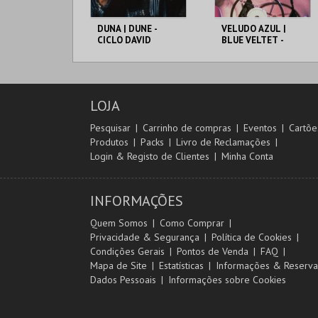
DUNA | DUNE -
VELUDO AZUL |
CICLO DAVID
BLUE VELTET -
LYNCH
CICLO DAVID
LYNCH
CAPITÓLIO.
CAPITÓLIO.
LOJA
MAIS INFO
MAIS INFO
Pesquisar
Carrinho de compras
Eventos
Cartõe
Produtos
Packs
Livro de Reclamações
COMPRAR
COMPRAR
Login & Registo de Clientes
Minha Conta
INFORMAÇÕES
Quem Somos
Como Comprar
Privacidade & Segurança
Política de Cookies
Condições Gerais
Pontos de Venda
FAQ
Mapa de Site
Estatísticas
Informações & Reserva
Dados Pessoais
Informações sobre Cookies