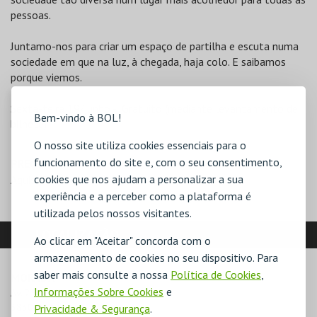
pessoas.
Juntamo-nos para criar um espaço de partilha e escuta numa
sociedade em que na luz, à chegada, haja colo. E saibamos
porque viemos.
Sexta-feira 19/junho - Gratuito (mediante levantamento de
Bem-vindo à BOL!
bilhete)
O nosso site utiliza cookies essenciais para o
funcionamento do site e, com o seu consentimento,
PREÇO
cookies que nos ajudam a personalizar a sua
Aquisição (14,00€)
experiência e a perceber como a plataforma é
utilizada pelos nossos visitantes.
LOCALIZAÇÃO
Ao clicar em "Aceitar" concorda com o
armazenamento de cookies no seu dispositivo. Para
saber mais consulte a nossa
Política de Cookies
,
MORADA
Informações Sobre Cookies
e
Av. 25 de Abril

3830-044 Ílhavo
Privacidade & Segurança
.