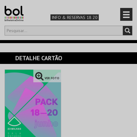
INFO & RESERVAS 18 20
Olá,
iniciar sessão
PT
0
CARRINHO
DETALHE CARTÃO
TEATRO & ARTE
VER FOTO
MÚSICA & FESTIVAIS
FAMÍLIA
DESPORTO & AVENTURA