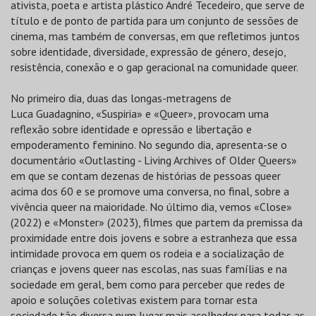
ativista, poeta e artista plástico André Tecedeiro, que serve de
título e de ponto de partida para um conjunto de sessões de
cinema, mas também de conversas, em que refletimos juntos
sobre identidade, diversidade, expressão de género, desejo,
resistência, conexão e o gap geracional na comunidade queer.
No primeiro dia, duas das longas-metragens de
Luca Guadagnino, «Suspiria» e «Queer», provocam uma
reflexão sobre identidade e opressão e libertação e
empoderamento feminino. No segundo dia, apresenta-se o
documentário «Outlasting - Living Archives of Older Queers»
em que se contam dezenas de histórias de pessoas queer
acima dos 60 e se promove uma conversa, no final, sobre a
vivência queer na maioridade. No último dia, vemos «Close»
(2022) e «Monster» (2023), filmes que partem da premissa da
proximidade entre dois jovens e sobre a estranheza que essa
intimidade provoca em quem os rodeia e a socialização de
crianças e jovens queer nas escolas, nas suas famílias e na
sociedade em geral, bem como para perceber que redes de
apoio e soluções coletivas existem para tornar esta
sociedade tão diversa num lugar mais acolhedor para todas as