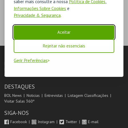
saber mais consulte a nossa
Política de Cookies
,
Informações Sobre Cookies
e
Privacidade & Segurança
.
Aceitar
Rejeitar não essenciais
LOJA
Gerir Preferências
Pesquisar
Carrinho de compras
Eventos
Cartões
Produtos
Packs
Livro de Reclamações
Login & Registo de Clientes
Minha Conta
DESTAQUES
BOL News
Noticias
Entrevistas
Listagem Classificações
Visitar Salas 360º
SIGA-NOS
Facebook
Instagram
Twitter
E-mail