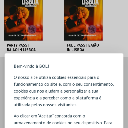
PARTY PASS |
FULL PASS | BAIÃO
BAIÃO IN LISBOA
IN LISBOA
FESTIVAL
FESTIVAL 2026
VÁRIOS LOCAIS
VÁRIOS LOCAIS
Bem-vindo à BOL!
LISBOA
LISBOA
O nosso site utiliza cookies essenciais para o
MAIS INFO
MAIS INFO
funcionamento do site e, com o seu consentimento,
cookies que nos ajudam a personalizar a sua
COMPRAR
COMPRAR
experiência e a perceber como a plataforma é
utilizada pelos nossos visitantes.
Ao clicar em "Aceitar" concorda com o
armazenamento de cookies no seu dispositivo. Para