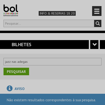
INFO & RESERVAS 18 20
Olá,
iniciar sessão
PT
0
CARRINHO
BILHETES
TEATRO & ARTE
MÚSICA & FESTIVAIS
FAMÍLIA
AVISO
DESPORTO & AVENTURA
Não existem resultados correspondentes à sua pesquisa.