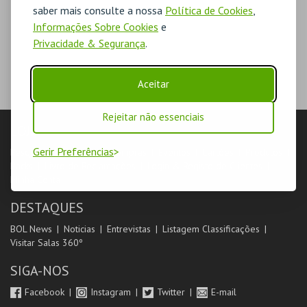
saber mais consulte a nossa
Política de Cookies
,
Informações Sobre Cookies
e
Privacidade & Segurança
.
Aceitar
Rejeitar não essenciais
LOJA
Gerir Preferências
Pesquisar
Carrinho de compras
Eventos
Cartões
Produtos
Packs
Livro de Reclamações
Login & Registo de Clientes
Minha Conta
DESTAQUES
BOL News
Noticias
Entrevistas
Listagem Classificações
Visitar Salas 360º
SIGA-NOS
Facebook
Instagram
Twitter
E-mail