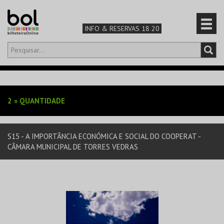
INFO & RESERVAS 18 20
Olá,
iniciar sessão
PT
0
CARRINHO
2
»
QUANTIDADE
TEATRO & ARTE
S15 - A IMPORTÂNCIA ECONÓMICA E SOCIAL DO COOPERAT -
MÚSICA & FESTIVAIS
CÂMARA MUNICIPAL DE TORRES VEDRAS
FAMÍLIA
DESPORTO & AVENTURA