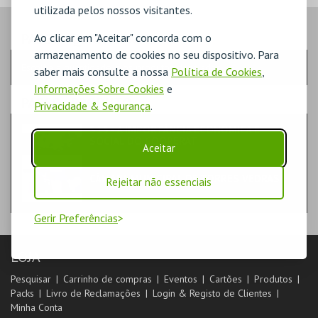
utilizada pelos nossos visitantes.
PASSO
- QUANTIDADE
Ao clicar em "Aceitar" concorda com o
armazenamento de cookies no seu dispositivo. Para
Escolha a quantidade e os produtos desejados
saber mais consulte a nossa
Política de Cookies
,
Informações Sobre Cookies
e
PASSO
- PRODUTO
Privacidade & Segurança
.
S15 - A IMPORTÂNCIA ECONÓMICA E
SOCIAL DO COOPERAT
Aceitar
LIVROS
CÂMARA MUNICIPAL DE TORRES VEDRAS
Rejeitar não essenciais
Gerir Preferências
LOJA
Pesquisar
Carrinho de compras
Eventos
Cartões
Produtos
Packs
Livro de Reclamações
Login & Registo de Clientes
Minha Conta