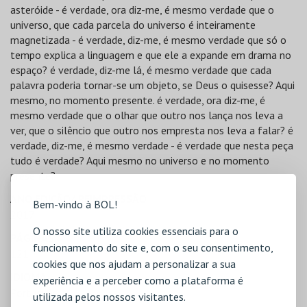
asteróide - é verdade, ora diz-me, é mesmo verdade que o
universo, que cada parcela do universo é inteiramente
magnetizada - é verdade, diz-me, é mesmo verdade que só o
tempo explica a linguagem e que ele a expande em drama no
espaço? é verdade, diz-me lá, é mesmo verdade que cada
palavra poderia tornar-se um objeto, se Deus o quisesse? Aqui
mesmo, no momento presente. é verdade, ora diz-me, é
mesmo verdade que o olhar que outro nos lança nos leva a
ver, que o silêncio que outro nos empresta nos leva a falar? é
verdade, diz-me, é mesmo verdade - é verdade que nesta peça
tudo é verdade? Aqui mesmo no universo e no momento
presente?
ANO EDIÇÃO/ REIMPRESSÃO
Bem-vindo à BOL!
2017
O nosso site utiliza cookies essenciais para o
PÁGINAS
funcionamento do site e, com o seu consentimento,
121
cookies que nos ajudam a personalizar a sua
IDIOMA
experiência e a perceber como a plataforma é
Português
utilizada pelos nossos visitantes.