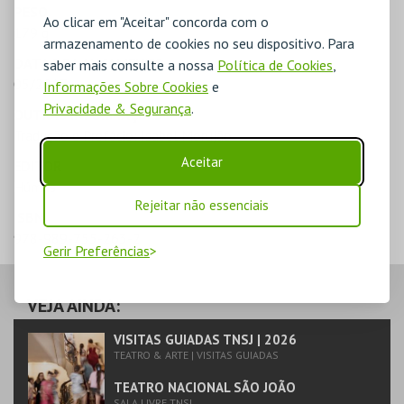
PESO
Ao clicar em "Aceitar" concorda com o
179 g
armazenamento de cookies no seu dispositivo. Para
DATA DE LANÇAMENTO
saber mais consulte a nossa
Política de Cookies
,
05/2017
Informações Sobre Cookies
e
Privacidade & Segurança
.
OUTRAS INFORMAÇÕES
Tradução e Prefácio: Isabel Morujão
Aceitar
EDITOR
Húmus
Rejeitar não essenciais
ISBN
978-989-755-263-2
Gerir Preferências
VEJA AINDA:
VISITAS GUIADAS TNSJ | 2026
TEATRO & ARTE | VISITAS GUIADAS
TEATRO NACIONAL SÃO JOÃO
SALA LIVRE TNSJ