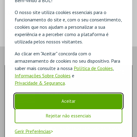
Bem-vindo à BOL!
1999
O nosso site utiliza cookies essenciais para o
PÁGINAS
funcionamento do site e, com o seu consentimento,
240
cookies que nos ajudam a personalizar a sua
IDIOMA
experiência e a perceber como a plataforma é
Português
utilizada pelos nossos visitantes.
Ao clicar em "Aceitar" concorda com o
VEJA AINDA:
armazenamento de cookies no seu dispositivo. Para
saber mais consulte a nossa
Política de Cookies
,
EXPOSIÇÃO TEMPORARIA E PERMANENTE
Informações Sobre Cookies
e
MUSEU MUNICIPAL
FAMÍLIA | EXPOSIÇÃO
Privacidade & Segurança
.
MUSEU MUNICIPAL T. VEDRAS
MUSEU
Aceitar
COMPRAR
+ INFO
Rejeitar não essenciais
ÓPTIMISTA CÉPTICO - DIOGO BATÁGUAS
Gerir Preferências
TEATRO & ARTE | STAND-UP