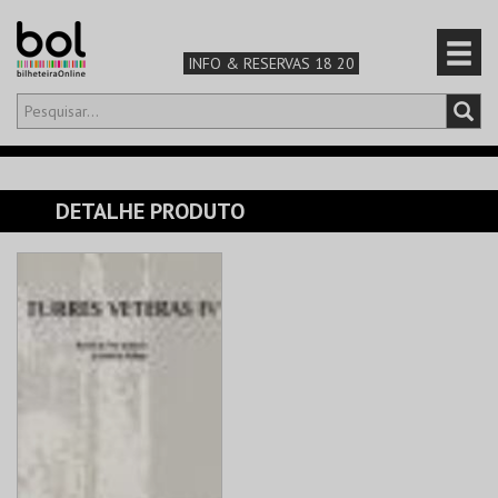
INFO & RESERVAS 18 20
Olá,
iniciar sessão
PT
0
CARRINHO
DETALHE PRODUTO
TEATRO & ARTE
MÚSICA & FESTIVAIS
FAMÍLIA
DESPORTO & AVENTURA