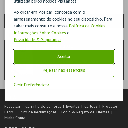
utilizada pelos nossos visitantes.
PASSO
- QUANTIDADE
Ao clicar em "Aceitar" concorda com o
armazenamento de cookies no seu dispositivo. Para
Escolha a quantidade e os produtos desejados
saber mais consulte a nossa
Política de Cookies
,
Informações Sobre Cookies
e
PASSO
- PRODUTO
Privacidade & Segurança
.
REVISTA REIS 2021
LIVROS
Aceitar
MUSEU JÚLIO DINIS – UMA CASA
OVARENSE
Rejeitar não essenciais
Gerir Preferências
LOJA
Pesquisar
Carrinho de compras
Eventos
Cartões
Produtos
Packs
Livro de Reclamações
Login & Registo de Clientes
Minha Conta