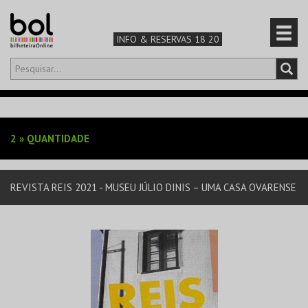
INFO & RESERVAS 18 20
Olá,
iniciar sessão
PT
0
CARRINHO
2
»
QUANTIDADE
TEATRO & ARTE
REVISTA REIS 2021 - MUSEU JÚLIO DINIS – UMA CASA OVARENSE
MÚSICA & FESTIVAIS
FAMÍLIA
DESPORTO & AVENTURA